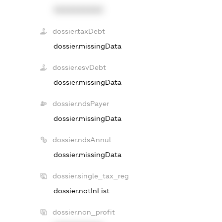
XXXXXXXXXX
dossier.taxDebt
dossier.missingData
dossier.esvDebt
dossier.missingData
dossier.ndsPayer
dossier.missingData
dossier.ndsAnnul
dossier.missingData
dossier.single_tax_reg
dossier.notInList
dossier.non_profit