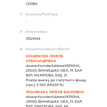
СЕРВІС
dossier.opfSubType:
-
dossier.edrpo:
13329144
dossier.foundersAndBenef:
КОНДРАТЮК ЛЮБОВ
ОЛЕКСАНДРІВНА
dossier.founderAddress
УКРАЇНА,
23000, ВIННИЦЬКА ОБЛ., М. БАР,
ВУЛ. НАХІМОВА, БУД. 21
Розмір внеску до статутного фонду
(грн.):
3 550
(49.659 %)
ЛЕХНІВСЬКА ЛЮБОВ ВАСИЛІВНА
dossier.founderAddress
УКРАЇНА,
23000, ВIННИЦЬКА ОБЛ., М. БАР,
ВУЛ. ДІМІТРОВА, БУД. 66