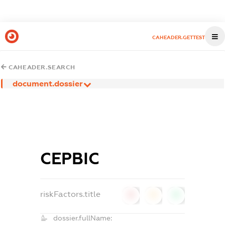
CAHEADER.GETTEST
CAHEADER.SEARCH
document.dossier
СЕРВІС
riskFactors.title
0
0
0
dossier.fullName: