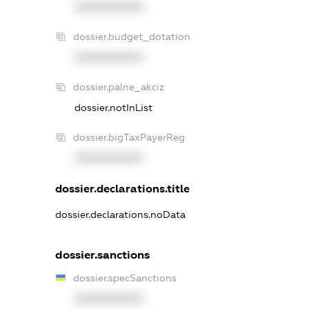
XXXXXXXXXX
dossier.budget_dotation
XXXXXXXXXX
dossier.palne_akciz
dossier.notInList
dossier.bigTaxPayerReg
XXXXXXXXXX
dossier.declarations.title
dossier.declarations.noData
dossier.sanctions
dossier.specSanctions
XXXXXXXXXX