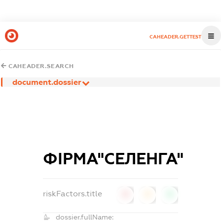
CAHEADER.GETTEST
CAHEADER.SEARCH
document.dossier
ФІРМА"СЕЛЕНГА"
riskFactors.title
0
0
0
dossier.fullName: