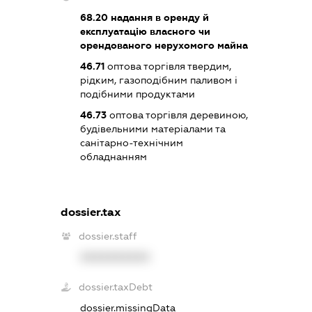
68.20
надання в оренду й
експлуатацію власного чи
орендованого нерухомого майна
46.71
оптова торгівля твердим,
рідким, газоподібним паливом і
подібними продуктами
46.73
оптова торгівля деревиною,
будівельними матеріалами та
санітарно-технічним
обладнанням
dossier.tax
dossier.staff
XXXXXXXXXX
dossier.taxDebt
dossier.missingData