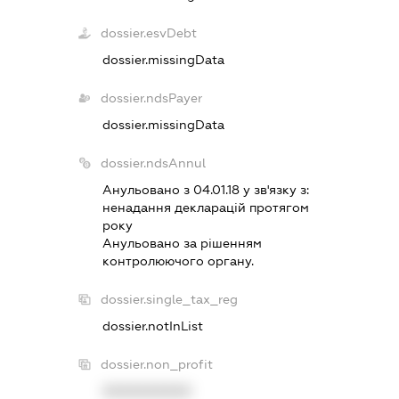
dossier.esvDebt
dossier.missingData
dossier.ndsPayer
dossier.missingData
dossier.ndsAnnul
Анульовано з 04.01.18 у зв'язку з:
ненадання декларацiй протягом
року
Анульовано за рiшенням
контролюючого органу.
dossier.single_tax_reg
dossier.notInList
dossier.non_profit
XXXXXXXXXX