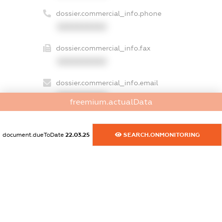
dossier.commercial_info.phone
XXXXXXXXXX
dossier.commercial_info.fax
XXXXXXXXXX
dossier.commercial_info.email
XXXXXXXXXX
freemium.actualData
dossier.commercial_info.website
XXXXXXXXXX
document.dueToDate
22.03.25
SEARCH.ONMONITORING
dossier.commercial_info.activity
XXXXXXXXXX
freemium.exampleText_1
freemium.exampleText_2