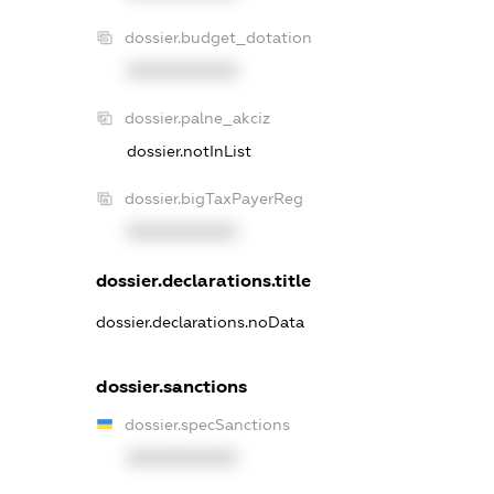
dossier.budget_dotation
XXXXXXXXXX
dossier.palne_akciz
dossier.notInList
dossier.bigTaxPayerReg
XXXXXXXXXX
dossier.declarations.title
dossier.declarations.noData
dossier.sanctions
dossier.specSanctions
XXXXXXXXXX