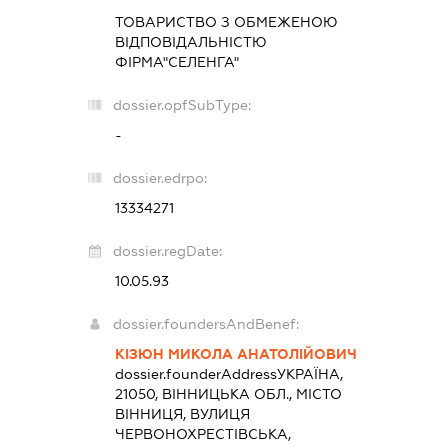
ТОВАРИСТВО З ОБМЕЖЕНОЮ
ВІДПОВІДАЛЬНІСТЮ
ФІРМА"СЕЛЕНГА"
dossier.opfSubType:
-
dossier.edrpo:
13334271
dossier.regDate:
10.05.93
dossier.foundersAndBenef:
КІЗЮН МИКОЛА АНАТОЛІЙОВИЧ
dossier.founderAddress
УКРАЇНА,
21050, ВІННИЦЬКА ОБЛ., МІСТО
ВІННИЦЯ, ВУЛИЦЯ
ЧЕРВОНОХРЕСТІВСЬКА,