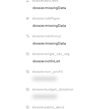
dossier.esvDebt
dossier.missingData
dossier.ndsPayer
dossier.missingData
dossier.ndsAnnul
dossier.missingData
dossier.single_tax_reg
dossier.notInList
dossier.non_profit
XXXXXXXXXX
dossier.budget_dotation
XXXXXXXXXX
dossier.palne_akciz