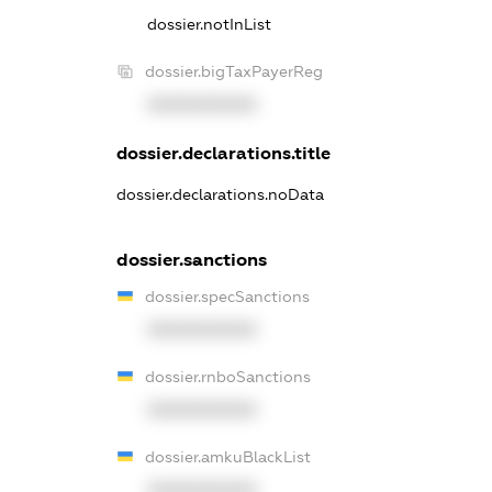
dossier.notInList
dossier.bigTaxPayerReg
XXXXXXXXXX
dossier.declarations.title
dossier.declarations.noData
dossier.sanctions
dossier.specSanctions
XXXXXXXXXX
dossier.rnboSanctions
XXXXXXXXXX
dossier.amkuBlackList
XXXXXXXXXX