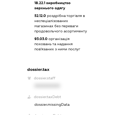
18.22.1
виробництво
верхнього одягу
52.12.0
роздрібна торгівля в
неспеціалізованих
магазинах без переваги
продовольчого асортименту
93.03.0
організація
поховань та надання
пов'язаних з ними послуг
dossier.tax
dossier.staff
XXXXXXXXXX
dossier.taxDebt
dossier.missingData