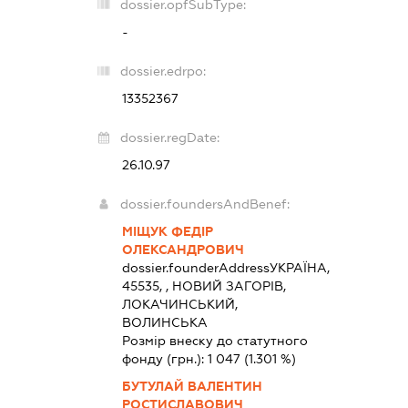
dossier.opfSubType:
-
dossier.edrpo:
13352367
dossier.regDate:
26.10.97
dossier.foundersAndBenef:
МІЩУК ФЕДІР
ОЛЕКСАНДРОВИЧ
dossier.founderAddress
УКРАЇНА,
45535, , НОВИЙ ЗАГОРІВ,
ЛОКАЧИНСЬКИЙ,
ВОЛИНСЬКА
Розмір внеску до статутного
фонду (грн.):
1 047
(1.301 %)
БУТУЛАЙ ВАЛЕНТИН
РОСТИСЛАВОВИЧ