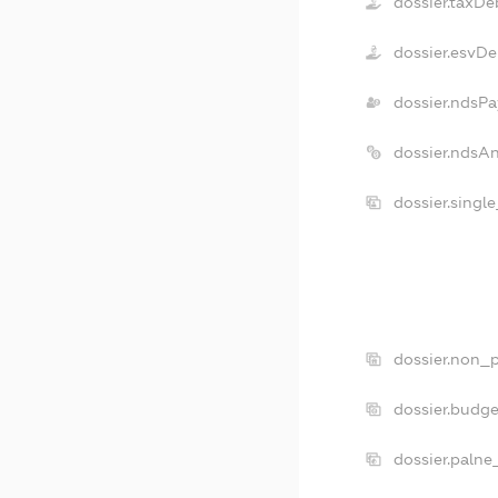
dossier.taxDe
dossier.esvDe
dossier.ndsPa
dossier.ndsA
dossier.singl
dossier.non_p
dossier.budg
dossier.palne