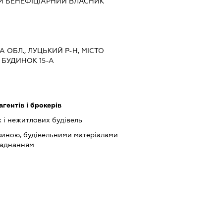
Й БЕНЕФІЦІАРНИЙ ВЛАСНИК
А ОБЛ., ЛУЦЬКИЙ Р-Н, МІСТО
 БУДИНОК 15-А
агентів і брокерів
 і нежитлових будівель
виною, будівельними матеріалами
ладнанням