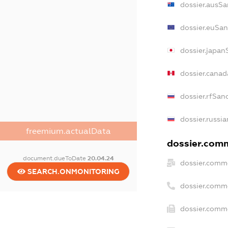
dossier.ausSa
dossier.euSan
dossier.japan
dossier.cana
dossier.rfSan
dossier.russi
freemium.actualData
dossier.comm
document.dueToDate
20.04.24
dossier.comme
SEARCH.ONMONITORING
dossier.comm
dossier.comme