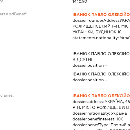
te:
14.10.92
dersAndBenef:
ІВАНЮК ПАВЛО ОЛЕКСІЙ
dossier.founderAddress
УКРА
РОЖИЩЕНСЬКИЙ Р-Н, МІС
УКРАЇНКИ, БУДИНОК 16
statements.nationality:
Укра
:
ІВАНЮК ПАВЛО ОЛЕКСІЙ
ВІДСУТНІ
dossier.position -
ІВАНЮК ПАВЛО ОЛЕКСІЙ
dossier.position -
ciaries:
ІВАНЮК ПАВЛО ОЛЕКСІЙ
dossier.address:
УКРАЇНА, 4
Р-Н, МІСТО РОЖИЩЕ, ВУЛ.
dossier.nationality:
Україна
dossier.benefInterest:
100
dossier.benefType:
Прямий в