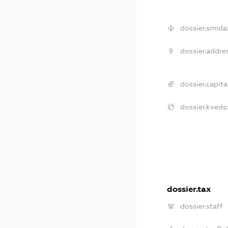
dossier.smida
dossier.addres
dossier.capital
dossier.kveds:
dossier.tax
dossier.staff