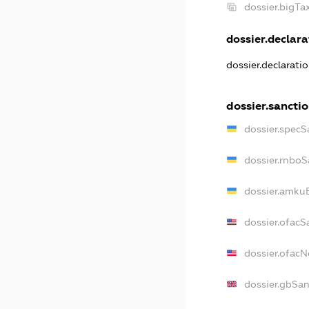
dossier.bigT
dossier.declarat
dossier.declarati
dossier.sancti
dossier.specS
dossier.rnboS
dossier.amkuB
dossier.ofacS
dossier.ofac
dossier.gbSan