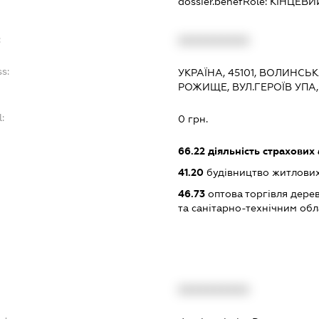
dossier.benefRole:
КІНЦЕВИ
:
XXXXXXXXXX
s:
УКРАЇНА, 45101, ВОЛИНСЬК
РОЖИЩЕ, ВУЛ.ГЕРОЇВ УПА,
:
0 грн.
66.22
діяльність страхових 
41.20
будівництво житлових
46.73
оптова торгівля дере
та санітарно-технічним об
XXXXXXXXXX