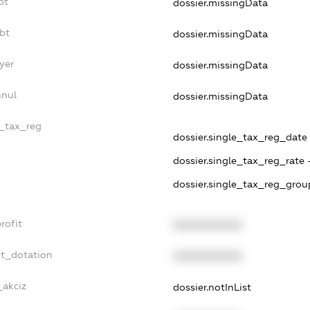
bt
dossier.missingData
bt
dossier.missingData
yer
dossier.missingData
nnul
dossier.missingData
e_tax_reg
dossier.single_tax_reg_date -
dossier.single_tax_reg_rate 
dossier.single_tax_reg_grou
rofit
XXXXXXXXXX
et_dotation
XXXXXXXXXX
_akciz
dossier.notInList