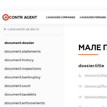
CONTR AGENT
CAHEADER.COMPANIES
CAHEADER.PERSONS
CAHEADER.SEARCH
document.dossier
МАЛЕ 
document.statements
document.history
dossier.title
document.inspections
dossier.fullN
document.bankruptcy
document.court
dossier.opfS
document.taxdebts
dossier.edrpo:
document.enforcements