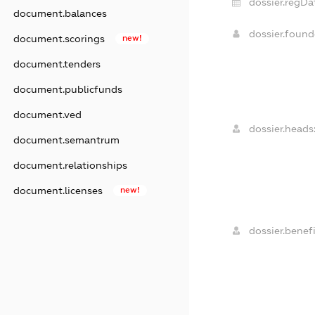
dossier.regDa
document.balances
dossier.foun
document.scorings
new!
document.tenders
document.publicfunds
document.ved
dossier.heads
document.semantrum
document.relationships
document.licenses
new!
dossier.benefi