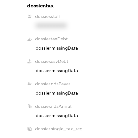
dossier.tax
dossier.staff
XXXXXXXXXX
dossier.taxDebt
dossier.missingData
dossier.esvDebt
dossier.missingData
dossier.ndsPayer
dossier.missingData
dossier.ndsAnnul
dossier.missingData
dossier.single_tax_reg