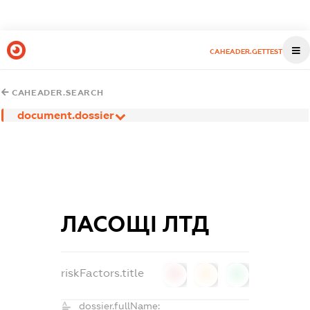
CAHEADER.GETTEST
CAHEADER.SEARCH
document.dossier
ЛАСОЩІ ЛТД
riskFactors.title
0
0
0
dossier.fullName: