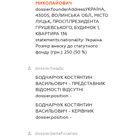
МИКОЛАЙОВИЧ
dossier.founderAddress
УКРАЇНА,
43005, ВОЛИНСЬКА ОБЛ., МІСТО
ЛУЦЬК, ПРОСП.ПРЕЗИДЕНТА
ГРУШЕВСЬКОГО, БУДИНОК 1,
КВАРТИРА 136
statements.nationality:
Україна
Розмір внеску до статутного
фонду (грн.):
250
(50 %)
dossier.heads:
БОДНАРЧУК КОСТЯНТИН
ВАСИЛЬОВИЧ
-
ПРЕДСТАВНИК
ВІДОМОСТІ ВІДСУТНІ
dossier.position -
БОДНАРЧУК КОСТЯНТИН
ВАСИЛЬОВИЧ
-
КЕРІВНИК
dossier.position -
dossier.beneficiaries: