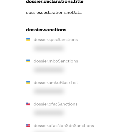
dossier.declarations.title
dossier.declarations.noData
dossier.sanctions
dossier.specSanctions
XXXXXXXXXX
dossier.rnboSanctions
XXXXXXXXXX
dossier.amkuBlackList
XXXXXXXXXX
dossier.ofacSanctions
XXXXXXXXXX
dossier.ofacNonSdnSanctions