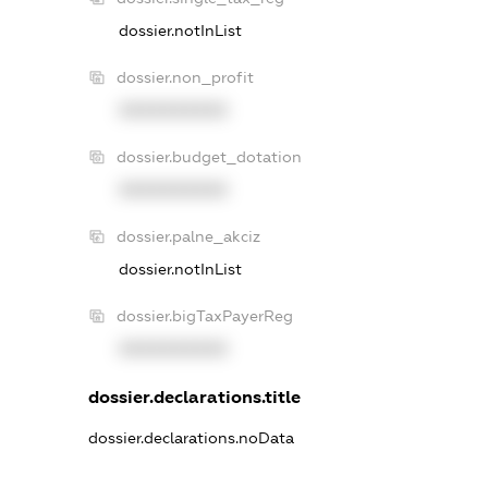
dossier.notInList
dossier.non_profit
XXXXXXXXXX
dossier.budget_dotation
XXXXXXXXXX
dossier.palne_akciz
dossier.notInList
dossier.bigTaxPayerReg
XXXXXXXXXX
dossier.declarations.title
dossier.declarations.noData