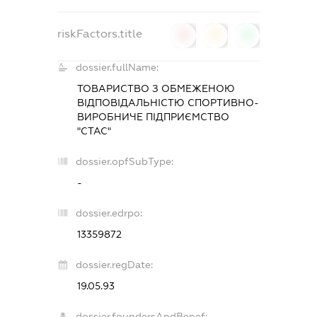
riskFactors.title
0
0
0
dossier.fullName:
ТОВАРИСТВО З ОБМЕЖЕНОЮ
ВІДПОВІДАЛЬНІСТЮ СПОРТИВНО-
ВИРОБНИЧЕ ПІДПРИЄМСТВО
"СТАС"
dossier.opfSubType:
-
dossier.edrpo:
13359872
dossier.regDate:
19.05.93
dossier.foundersAndBenef: