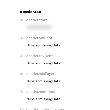
dossier.tax
dossier.staff
XXXXXXXXXX
dossier.taxDebt
dossier.missingData
dossier.esvDebt
dossier.missingData
dossier.ndsPayer
dossier.missingData
dossier.ndsAnnul
dossier.missingData
dossier.single_tax_reg