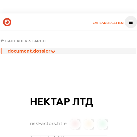
CAHEADER.GETTEST
CAHEADER.SEARCH
document.dossier
НЕКТАР ЛТД
riskFactors.title
0
0
0