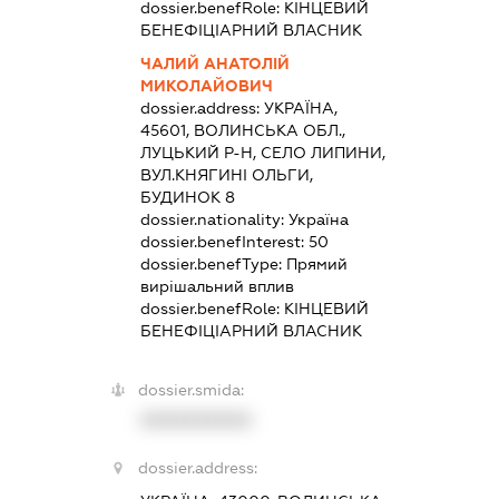
dossier.benefRole:
КІНЦЕВИЙ
БЕНЕФІЦІАРНИЙ ВЛАСНИК
ЧАЛИЙ АНАТОЛІЙ
МИКОЛАЙОВИЧ
dossier.address:
УКРАЇНА,
45601, ВОЛИНСЬКА ОБЛ.,
ЛУЦЬКИЙ Р-Н, СЕЛО ЛИПИНИ,
ВУЛ.КНЯГИНІ ОЛЬГИ,
БУДИНОК 8
dossier.nationality:
Україна
dossier.benefInterest:
50
dossier.benefType:
Прямий
вирішальний вплив
dossier.benefRole:
КІНЦЕВИЙ
БЕНЕФІЦІАРНИЙ ВЛАСНИК
dossier.smida:
XXXXXXXXXX
dossier.address: