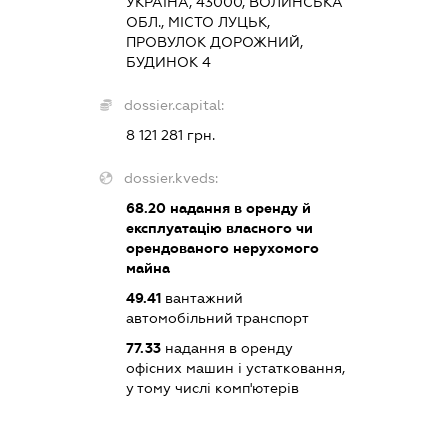
УКРАЇНА, 43000, ВОЛИНСЬКА
ОБЛ., МІСТО ЛУЦЬК,
ПРОВУЛОК ДОРОЖНИЙ,
БУДИНОК 4
dossier.capital:
8 121 281 грн.
dossier.kveds:
68.20
надання в оренду й
експлуатацію власного чи
орендованого нерухомого
майна
49.41
вантажний
автомобільний транспорт
77.33
надання в оренду
офісних машин і устатковання,
у тому числі комп'ютерів