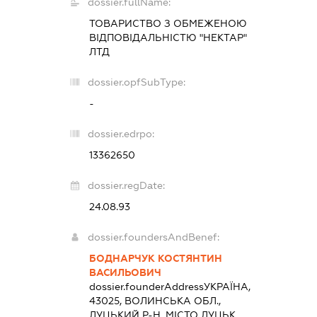
dossier.fullName:
ТОВАРИСТВО З ОБМЕЖЕНОЮ
ВІДПОВІДАЛЬНІСТЮ "НЕКТАР"
ЛТД
dossier.opfSubType:
-
dossier.edrpo:
13362650
dossier.regDate:
24.08.93
dossier.foundersAndBenef:
БОДНАРЧУК КОСТЯНТИН
ВАСИЛЬОВИЧ
dossier.founderAddress
УКРАЇНА,
43025, ВОЛИНСЬКА ОБЛ.,
ЛУЦЬКИЙ Р-Н, МІСТО ЛУЦЬК,