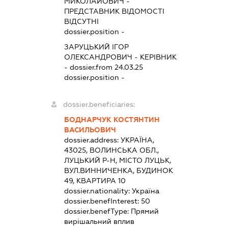
МИКОЛАЙОВИЧ
-
ПРЕДСТАВНИК
ВІДОМОСТІ
ВІДСУТНІ
dossier.position -
ЗАРУЦЬКИЙ ІГОР
ОЛЕКСАНДРОВИЧ
-
КЕРІВНИК
- dossier.from 24.03.25
dossier.position -
dossier.beneficiaries:
БОДНАРЧУК КОСТЯНТИН
ВАСИЛЬОВИЧ
dossier.address:
УКРАЇНА,
43025, ВОЛИНСЬКА ОБЛ.,
ЛУЦЬКИЙ Р-Н, МІСТО ЛУЦЬК,
ВУЛ.ВИННИЧЕНКА, БУДИНОК
49, КВАРТИРА 10
dossier.nationality:
Україна
dossier.benefInterest:
50
dossier.benefType:
Прямий
вирішальний вплив