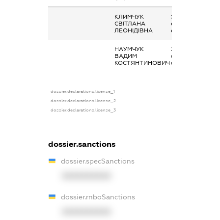
КЛИМЧУК
Заробітна плата
СВІТЛАНА
отримана за
ЛЕОНІДІВНА
сумісництвом
НАУМЧУК
Заробітна плата
ВАДИМ
отримана за
КОСТЯНТИНОВИЧ
сумісництвом
dossier.declarations.license_1
dossier.declarations.license_2
dossier.declarations.license_3
dossier.sanctions
dossier.specSanctions
XXXXXXXXXX
dossier.rnboSanctions
XXXXXXXXXX