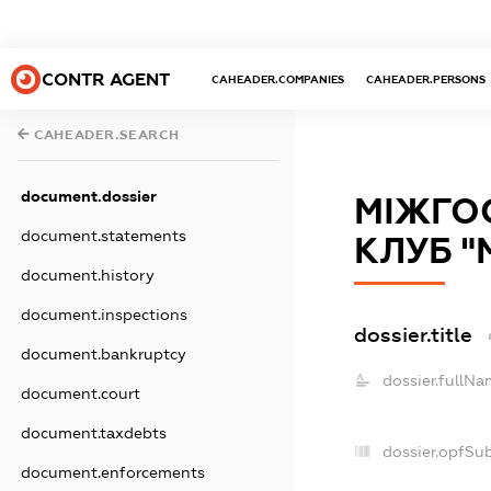
CONTR AGENT
CAHEADER.COMPANIES
CAHEADER.PERSONS
CAHEADER.SEARCH
document.dossier
МІЖГО
document.statements
КЛУБ "
document.history
document.inspections
dossier.title
document.bankruptcy
dossier.fullNa
document.court
document.taxdebts
dossier.opfSu
document.enforcements