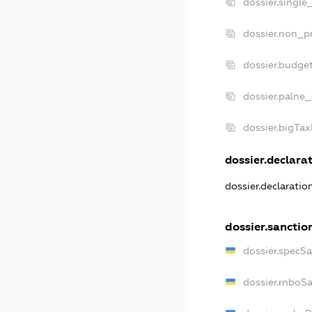
dossier.single
dossier.non_pr
dossier.budge
dossier.palne_
dossier.bigTa
dossier.declarat
dossier.declarati
dossier.sanctio
dossier.specS
dossier.rnboS