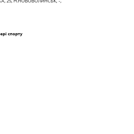
КА, 25, М.НОВОВОЛИНСЬК, -,
фері спорту