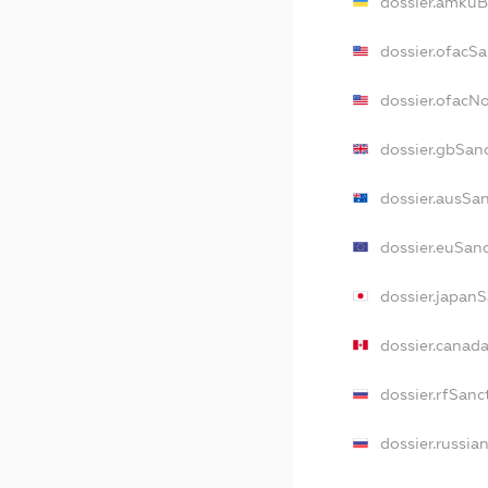
dossier.amkuB
dossier.ofacSa
dossier.ofacN
dossier.gbSan
dossier.ausSa
dossier.euSan
dossier.japan
dossier.canad
dossier.rfSanc
dossier.russia