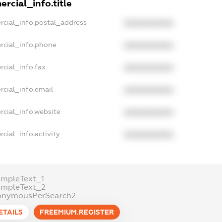
rcial_info.title
rcial_info.postal_address
XXXXXXXXXX
rcial_info.phone
XXXXXXXXXX
cial_info.fax
XXXXXXXXXX
rcial_info.email
XXXXXXXXXX
rcial_info.website
XXXXXXXXXX
cial_info.activity
XXXXXXXXXX
ampleText_1
ampleText_2
onymousPerSearch2
ETAILS
FREEMIUM.REGISTER