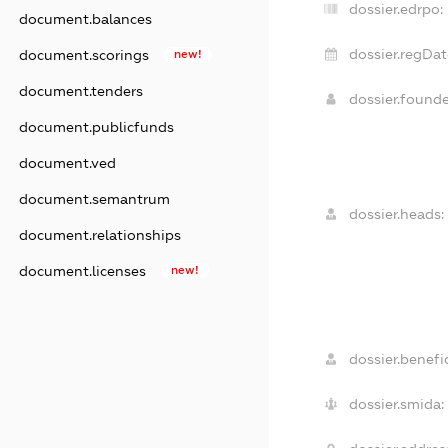
dossier.edrpo:
document.balances
dossier.regDat
document.scorings
new!
document.tenders
dossier.found
document.publicfunds
document.ved
document.semantrum
dossier.heads:
document.relationships
document.licenses
new!
dossier.benefic
dossier.smida: