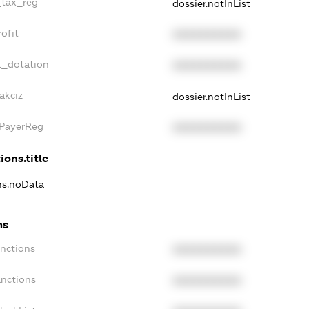
_tax_reg
dossier.notInList
ofit
XXXXXXXXXX
t_dotation
XXXXXXXXXX
akciz
dossier.notInList
xPayerReg
XXXXXXXXXX
ions.title
ons.noData
ns
anctions
XXXXXXXXXX
anctions
XXXXXXXXXX