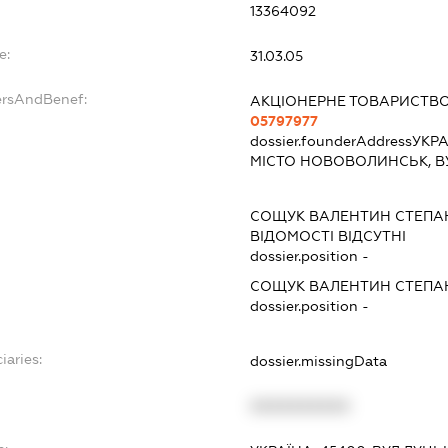
13364092
e:
31.03.05
ersAndBenef:
АКЦІОНЕРНЕ ТОВАРИСТВО
05797977
dossier.founderAddress
УКРА
МІСТО НОВОВОЛИНСЬК, В
СОЩУК ВАЛЕНТИН СТЕПА
ВІДОМОСТІ ВІДСУТНІ
dossier.position -
СОЩУК ВАЛЕНТИН СТЕПА
dossier.position -
iaries:
dossier.missingData
XXXXXXXXXX