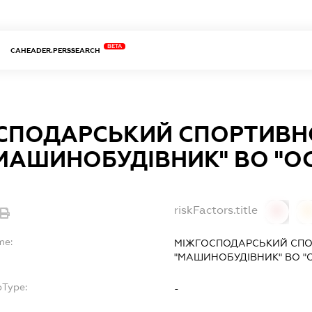
BETA
CAHEADER.PERSSEARCH
СПОДАРСЬКИЙ СПОРТИВН
МАШИНОБУДІВНИК" ВО "О
riskFactors.title
0
0
me:
МІЖГОСПОДАРСЬКИЙ СПО
"МАШИНОБУДІВНИК" ВО "
bType:
-