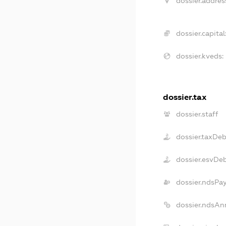
dossier.addres
dossier.capital
dossier.kveds:
dossier.tax
dossier.staff
dossier.taxDeb
dossier.esvDe
dossier.ndsPa
dossier.ndsAn