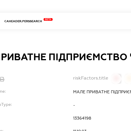
BETA
CAHEADER.PERSSEARCH
ПРИВАТНЕ ПІДПРИЄМСТВО 
riskFactors.title
0
0
me:
МАЛЕ ПРИВАТНЕ ПІДПРИЄ
bType:
-
13364198
e: