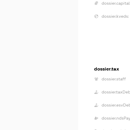
dossier.capital
dossier.kveds:
dossier.tax
dossier.staff
dossier.taxDe
dossier.esvDe
dossier.ndsPa