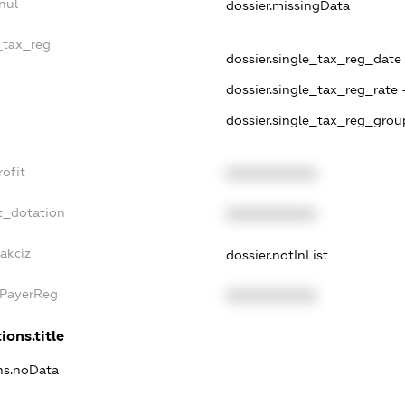
nul
dossier.missingData
e_tax_reg
dossier.single_tax_reg_date -
dossier.single_tax_reg_rate 
dossier.single_tax_reg_grou
rofit
XXXXXXXXXX
t_dotation
XXXXXXXXXX
akciz
dossier.notInList
xPayerReg
XXXXXXXXXX
ions.title
ons.noData