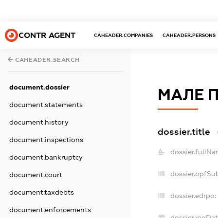
CONTR AGENT
CAHEADER.COMPANIES
CAHEADER.PERSONS
CAHEADER.SEARCH
document.dossier
МАЛЕ 
document.statements
document.history
dossier.title
document.inspections
dossier.fullNa
document.bankruptcy
dossier.opfSu
document.court
document.taxdebts
dossier.edrpo:
document.enforcements
dossier.regDat