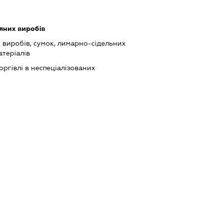
яних виробів
виробів, сумок, лимарно-сідельних
атеріалів
оргівлі в неспеціалізованих