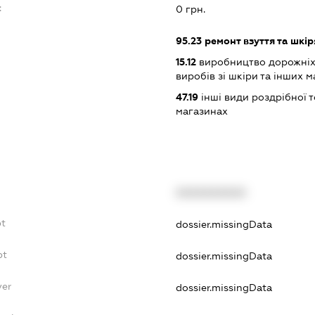
:
0 грн.
95.23
ремонт взуття та шкір
15.12
виробництво дорожніх 
виробів зі шкіри та інших м
47.19
інші види роздрібної т
магазинах
XXXXXXXXXX
bt
dossier.missingData
bt
dossier.missingData
yer
dossier.missingData