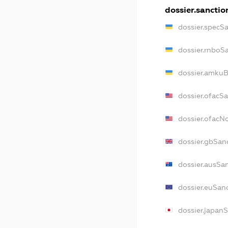
dossier.sanctio
dossier.specS
dossier.rnboS
dossier.amkuB
dossier.ofacS
dossier.ofac
dossier.gbSan
dossier.ausSa
dossier.euSan
dossier.japan