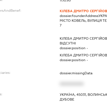
11.10.93
ersAndBenef:
КІЛЕБА ДМИТРО СЕРГІЙО
dossier.founderAddress
УКРА
МІСТО КОВЕЛЬ, ВУЛИЦЯ Т
7
КІЛЕБА ДМИТРО СЕРГІЙО
ВІДСУТНІ
dossier.position -
КІЛЕБА ДМИТРО СЕРГІЙО
dossier.position -
iaries:
dossier.missingData
XXXXXXXXXX
s:
УКРАЇНА, 45031, ВОЛИНСЬ
ДУБОВЕ