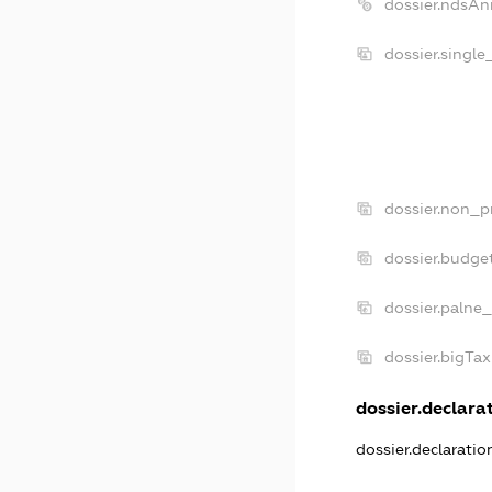
dossier.ndsAn
dossier.singl
dossier.non_p
dossier.budge
dossier.palne_
dossier.bigTa
dossier.declarat
dossier.declarati