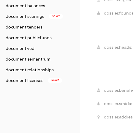
document.balances
dossier.found
document.scorings
new!
document.tenders
document.publicfunds
dossier.heads:
document.ved
document.semantrum
document.relationships
document.licenses
new!
dossier.benefic
dossier.smida:
dossier.addres