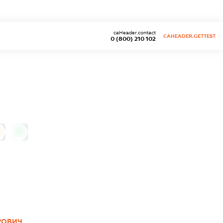
caHeader.contact
CAHEADER.GETTEST
0 (800) 210 102
0
РОВИЧ