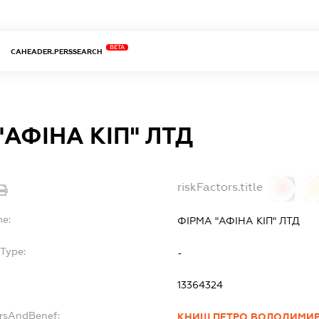
BETA
CAHEADER.PERSSEARCH
"АФІНА КІП" ЛТД
riskFactors.title
0
0
me:
ФІРМА "АФІНА КІП" ЛТД
bType:
-
13364324
ersAndBenef:
КНИШ ПЕТРО ВОЛОДИМИ