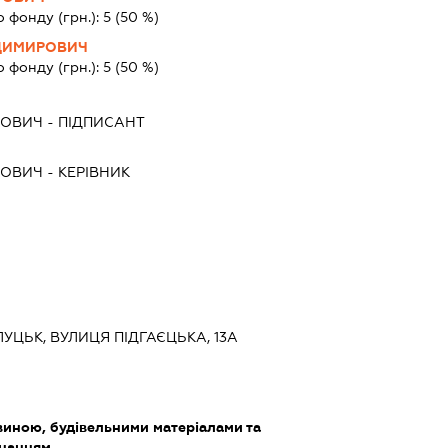
о фонду (грн.):
5
(50 %)
ДИМИРОВИЧ
о фонду (грн.):
5
(50 %)
РОВИЧ
-
ПІДПИСАНТ
РОВИЧ
-
КЕРІВНИК
ЛУЦЬК, ВУЛИЦЯ ПІДГАЄЦЬКА, 13А
виною, будівельними матеріалами та
днанням