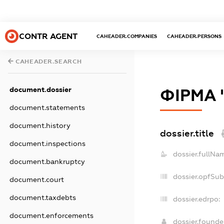
CONTR AGENT
CAHEADER.COMPANIES
CAHEADER.PERSONS
CAHEADER.SEARCH
document.dossier
ФІРМА 
document.statements
document.history
dossier.title
document.inspections
dossier.fullNa
document.bankruptcy
dossier.opfSu
document.court
document.taxdebts
dossier.edrpo:
document.enforcements
dossier.found