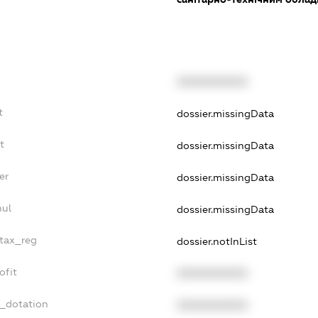
XXXXXXXXXX
t
dossier.missingData
t
dossier.missingData
er
dossier.missingData
nul
dossier.missingData
_tax_reg
dossier.notInList
ofit
XXXXXXXXXX
t_dotation
XXXXXXXXXX