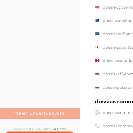
dossier.gbSanc
dossier.ausSan
dossier.euSanc
dossier.japanS
dossier.canad
dossier.rfSanc
dossier.russian
dossier.comme
dossier.commer
freemium.actualData
dossier.comme
document.dueToDate
24.03.17