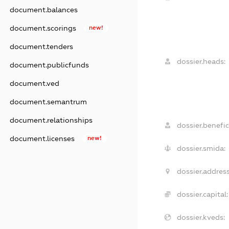
document.balances
document.scorings
new!
document.tenders
dossier.heads:
document.publicfunds
document.ved
document.semantrum
document.relationships
dossier.benefic
document.licenses
new!
dossier.smida:
dossier.address
dossier.capital:
dossier.kveds: