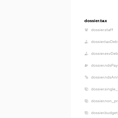
dossier.tax
dossier.staff
dossier.taxDeb
dossier.esvDeb
dossier.ndsPay
dossier.ndsAn
dossier.single
dossier.non_pr
dossier.budge