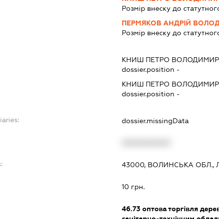
Розмір внеску до статутног
ПЕРМЯКОВ АНДРІЙ ВОЛО
Розмір внеску до статутног
КНИШ ПЕТРО ВОЛОДИМИ
dossier.position -
КНИШ ПЕТРО ВОЛОДИМИ
dossier.position -
iaries:
dossier.missingData
XXXXXXXXXX
:
43000, ВОЛИНСЬКА ОБЛ., 
10 грн.
46.73
оптова торгівля дере
санітарно-технічним обла