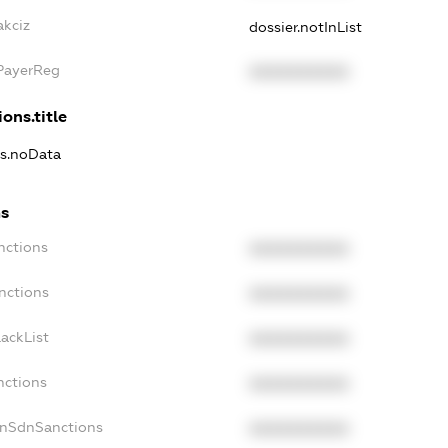
akciz
dossier.notInList
xPayerReg
XXXXXXXXXX
ons.title
ns.noData
ns
nctions
XXXXXXXXXX
nctions
XXXXXXXXXX
ackList
XXXXXXXXXX
nctions
XXXXXXXXXX
onSdnSanctions
XXXXXXXXXX