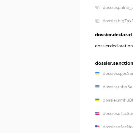
dossier.palne_
dossier.bigTa
dossier.declarati
dossier.declaratio
dossier.sanctio
dossier.specSa
dossier.rnboSa
dossier.amkuBl
dossier.ofacSa
dossier.ofacN