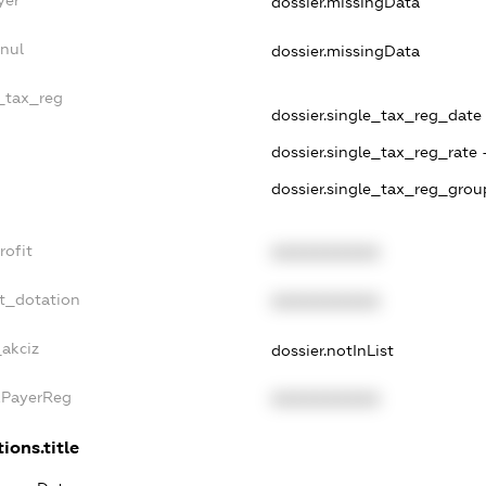
yer
dossier.missingData
nul
dossier.missingData
e_tax_reg
dossier.single_tax_reg_date -
dossier.single_tax_reg_rate 
dossier.single_tax_reg_grou
rofit
XXXXXXXXXX
t_dotation
XXXXXXXXXX
_akciz
dossier.notInList
xPayerReg
XXXXXXXXXX
ions.title