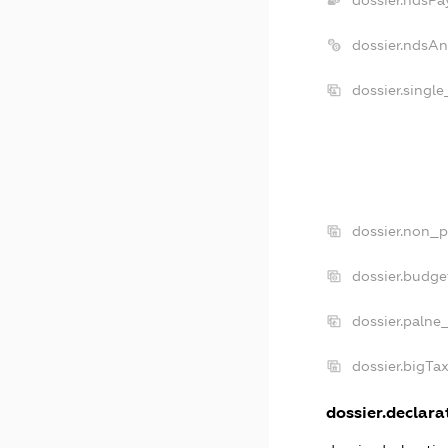
dossier.ndsPa
dossier.ndsAn
dossier.singl
dossier.non_p
dossier.budge
dossier.palne
dossier.bigTa
dossier.declarat