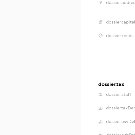
dossier.addres
dossier.capital
dossier.kveds:
dossier.tax
dossier.staff
dossier.taxDe
dossier.esvDe