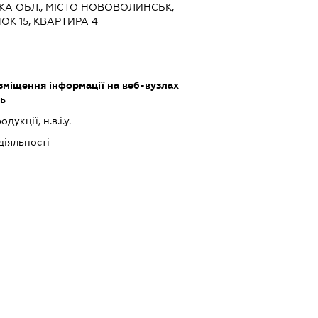
ЬКА ОБЛ., МІСТО НОВОВОЛИНСЬК,
ОК 15, КВАРТИРА 4
міщення інформації на веб-вузлах
ть
укції, н.в.і.у.
діяльності