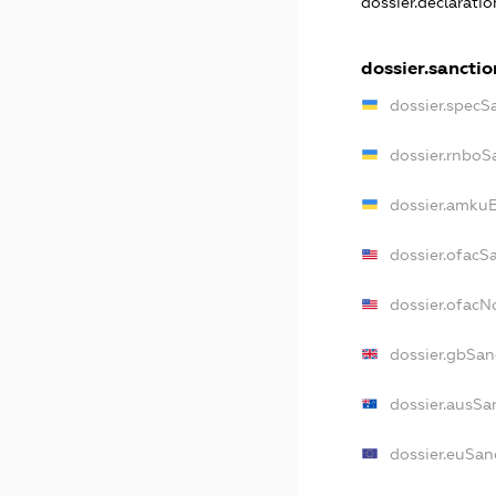
dossier.declarati
dossier.sanctio
dossier.specS
dossier.rnboS
dossier.amkuB
dossier.ofacS
dossier.ofac
dossier.gbSan
dossier.ausSa
dossier.euSan