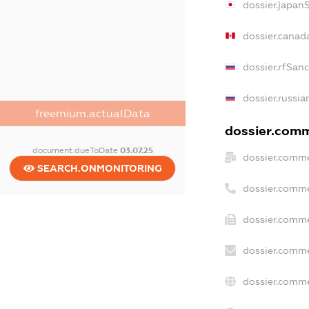
dossier.japan
dossier.canad
dossier.rfSan
dossier.russia
freemium.actualData
dossier.comme
document.dueToDate
03.07.25
dossier.comme
SEARCH.ONMONITORING
dossier.comme
dossier.comme
dossier.comme
dossier.comme