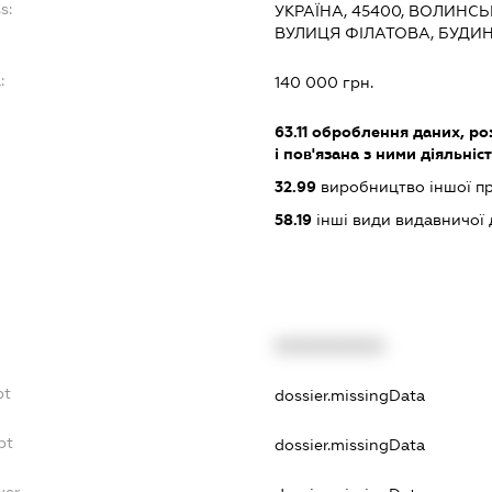
s:
УКРАЇНА, 45400, ВОЛИНС
ВУЛИЦЯ ФІЛАТОВА, БУДИН
:
140 000 грн.
63.11
оброблення даних, роз
і пов'язана з ними діяльніс
32.99
виробництво іншої прод
58.19
інші види видавничої 
XXXXXXXXXX
bt
dossier.missingData
bt
dossier.missingData