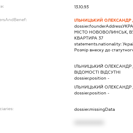
e:
13.10.93
dersAndBenef:
ІЛЬНИЦЬКИЙ ОЛЕКСАНДР
dossier.founderAddress
УКРА
МІСТО НОВОВОЛИНСЬК, В
КВАРТИРА 37
statements.nationality:
Укра
Розмір внеску до статутног
ІЛЬНИЦЬКИЙ ОЛЕКСАНДР
ВІДОМОСТІ ВІДСУТНІ
dossier.position -
ІЛЬНИЦЬКИЙ ОЛЕКСАНДР
dossier.position -
iaries:
dossier.missingData
XXXXXXXXXX