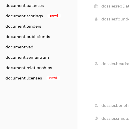
document.balances
dossier.regDat
document.scorings
new!
dossier.foun
document.tenders
document.publicfunds
document.ved
document.semantrum
dossier.heads:
document.relationships
document.licenses
new!
dossier.benefic
dossier.smida: