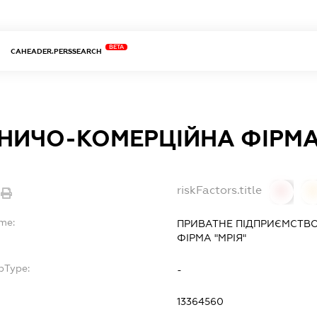
BETA
CAHEADER.PERSSEARCH
НИЧО-КОМЕРЦІЙНА ФІРМА 
riskFactors.title
0
ame:
ПРИВАТНЕ ПІДПРИЄМСТВ
ФІРМА "МРІЯ"
bType:
-
13364560