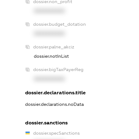
dossier.non_profit
XXXXXXXXXX
dossier.budget_dotation
XXXXXXXXXX
dossier.palne_akciz
dossier.notInList
dossier.bigTaxPayerReg
XXXXXXXXXX
dossier.declarations.title
dossier.declarations.noData
dossier.sanctions
dossier.specSanctions