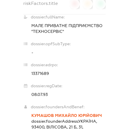
riskFactors.title
0
0
0
dossier.fullName:
МАЛЕ ПРИВАТНЕ ПІДПРИЄМСТВО
"ТЕХНОСЕРВІС"
dossier.opfSubType:
-
dossier.edrpo:
13371689
dossier.regDate:
08.07.93
dossier.foundersAndBenef:
КУМАШОВ МИХАЙЛО ЮРІЙОВИЧ
dossier.founderAddress
УКРАЇНА,
93400, ВІЛІСОВА, 21 Б, 31,