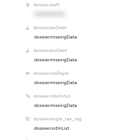
dossier.staff
XXXXXXXXXX
dossier.taxDebt
dossier.missingData
dossier.esvDebt
dossier.missingData
dossier.ndsPayer
dossier.missingData
dossier.ndsAnnul
dossier.missingData
dossier.single_tax_reg
dossier.notInList