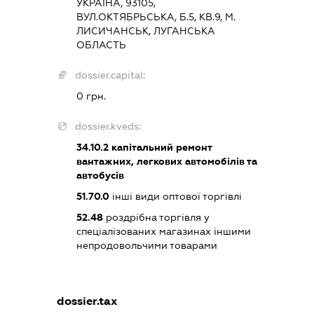
УКРАЇНА, 93105,
ВУЛ.ОКТЯБРЬСЬКА, Б.5, КВ.9, М.
ЛИСИЧАНСЬК, ЛУГАНСЬКА
ОБЛАСТЬ
dossier.capital:
0 грн.
dossier.kveds:
34.10.2
капітальний ремонт
вантажних, легкових автомобілів та
автобусів
51.70.0
інші види оптової торгівлі
52.48
роздрібна торгівля у
спеціалізованих магазинах іншими
непродовольчими товарами
dossier.tax