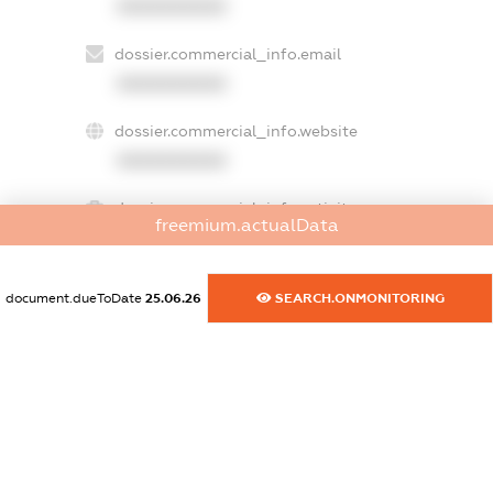
XXXXXXXXXX
dossier.commercial_info.email
XXXXXXXXXX
dossier.commercial_info.website
XXXXXXXXXX
dossier.commercial_info.activity
freemium.actualData
XXXXXXXXXX
document.dueToDate
25.06.26
SEARCH.ONMONITORING
freemium.exampleText_1
freemium.exampleText_2
freemium.anonymousPerSearch2
FREEMIUM.DETAILS
FREEMIUM.REGISTER