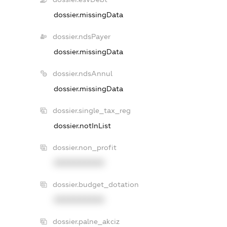
dossier.missingData
dossier.ndsPayer
dossier.missingData
dossier.ndsAnnul
dossier.missingData
dossier.single_tax_reg
dossier.notInList
dossier.non_profit
XXXXXXXXXX
dossier.budget_dotation
XXXXXXXXXX
dossier.palne_akciz