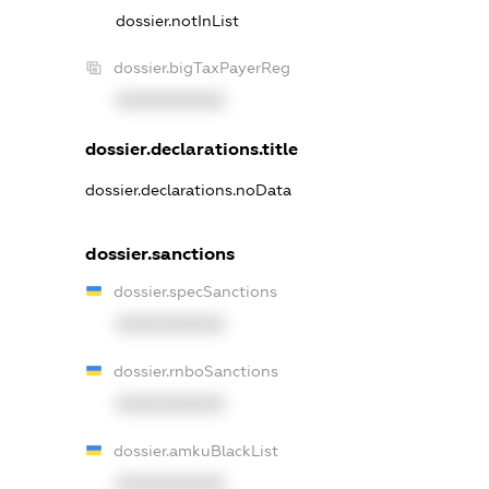
dossier.notInList
dossier.bigTaxPayerReg
XXXXXXXXXX
dossier.declarations.title
dossier.declarations.noData
dossier.sanctions
dossier.specSanctions
XXXXXXXXXX
dossier.rnboSanctions
XXXXXXXXXX
dossier.amkuBlackList
XXXXXXXXXX