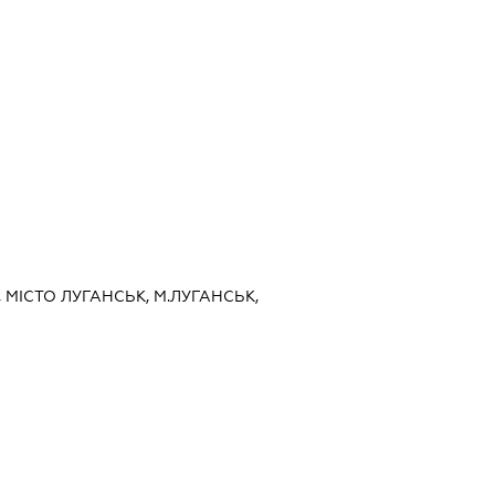
, МІСТО ЛУГАНСЬК, М.ЛУГАНСЬК,