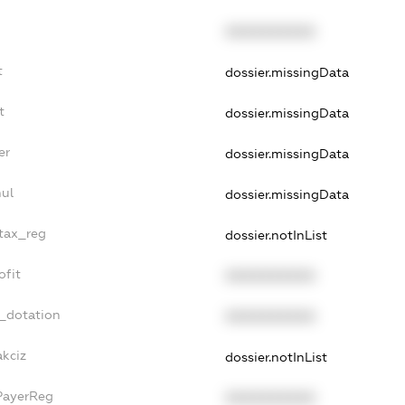
XXXXXXXXXX
t
dossier.missingData
t
dossier.missingData
er
dossier.missingData
nul
dossier.missingData
_tax_reg
dossier.notInList
ofit
XXXXXXXXXX
t_dotation
XXXXXXXXXX
akciz
dossier.notInList
PayerReg
XXXXXXXXXX