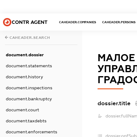
CONTR AGENT
CAHEADER.COMPANIES
CAHEADER.PERSONS
CAHEADER.SEARCH
document.dossier
МАЛОЕ 
document.statements
УПРАВЛ
document.history
ГРАДО
document.inspections
document.bankruptcy
dossier.title
document.court
dossier.fullNa
document.taxdebts
document.enforcements
dossier.opfSub