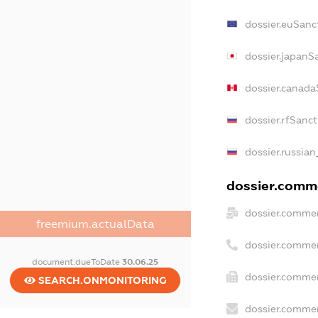
dossier.euSanc
dossier.japanS
dossier.canada
dossier.rfSanc
dossier.russian
dossier.comme
dossier.commer
freemium.actualData
dossier.commer
document.dueToDate
30.06.25
dossier.commer
SEARCH.ONMONITORING
dossier.commer