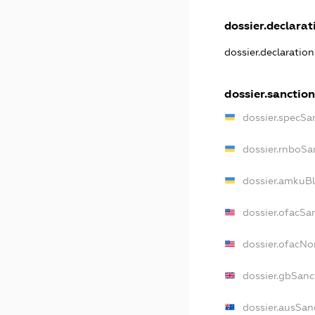
dossier.declarati
dossier.declaratio
dossier.sanction
dossier.specSa
dossier.rnboSa
dossier.amkuBl
dossier.ofacSa
dossier.ofacN
dossier.gbSanc
dossier.ausSan