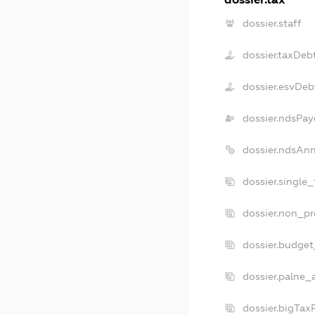
dossier.staff
dossier.taxDeb
dossier.esvDeb
dossier.ndsPay
dossier.ndsAn
dossier.single
dossier.non_pr
dossier.budge
dossier.palne_
dossier.bigTax