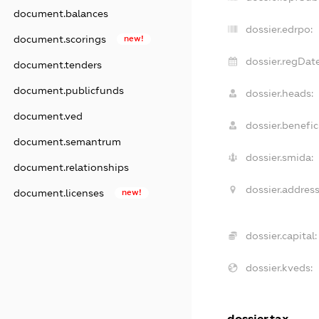
document.balances
dossier.edrpo:
document.scorings
new!
dossier.regDate
document.tenders
document.publicfunds
dossier.heads:
document.ved
dossier.benefici
document.semantrum
dossier.smida:
document.relationships
dossier.address
document.licenses
new!
dossier.capital:
dossier.kveds:
dossier.tax