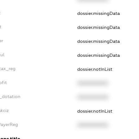
t
dossier.missingData
t
dossier.missingData
er
dossier.missingData
ul
dossier.missingData
_tax_reg
dossier.notInList
ofit
XXXXXXXXXX
_dotation
XXXXXXXXXX
kciz
dossier.notInList
PayerReg
XXXXXXXXXX
ons.title