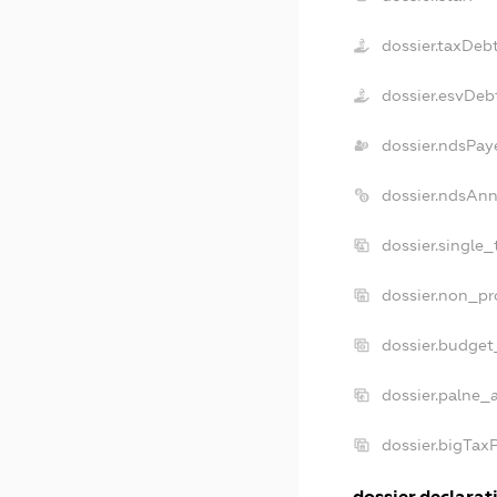
dossier.taxDeb
dossier.esvDeb
dossier.ndsPay
dossier.ndsAnn
dossier.single
dossier.non_pr
dossier.budget
dossier.palne_a
dossier.bigTax
dossier.declarati