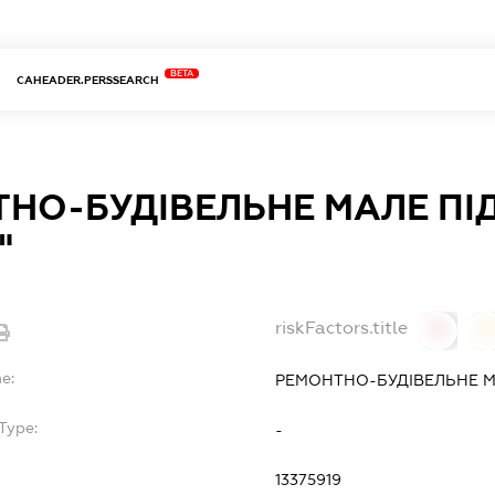
BETA
CAHEADER.PERSSEARCH
НО-БУДІВЕЛЬНЕ МАЛЕ П
"
riskFactors.title
0
0
e:
РЕМОНТНО-БУДІВЕЛЬНЕ М
Type:
-
13375919