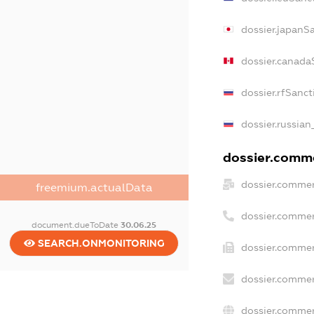
dossier.japanS
dossier.canada
dossier.rfSanct
dossier.russian
dossier.comme
dossier.commer
freemium.actualData
dossier.commer
document.dueToDate
30.06.25
SEARCH.ONMONITORING
dossier.commer
dossier.commer
dossier.commer