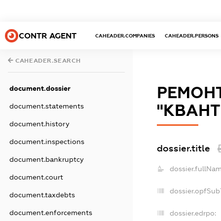
CONTR AGENT
CAHEADER.COMPANIES
CAHEADER.PERSONS
CAHEADER.SEARCH
РЕМОНТ
document.dossier
"КВАНТ
document.statements
document.history
document.inspections
dossier.title
document.bankruptcy
dossier.fullNam
document.court
dossier.opfSub
document.taxdebts
document.enforcements
dossier.edrpo: