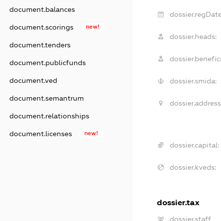
document.balances
dossier.regDate
document.scorings
new!
dossier.heads:
document.tenders
dossier.benefici
document.publicfunds
document.ved
dossier.smida:
document.semantrum
dossier.address
document.relationships
document.licenses
new!
dossier.capital:
dossier.kveds:
dossier.tax
dossier.staff