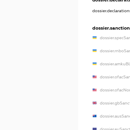
dossier.declaratio
dossier.sanction
dossier.specSa
dossier.rnboSa
dossier.amkuBl
dossier.ofacSa
dossier.ofacN
dossier.gbSanc
dossier.ausSan
dossier.euSanc