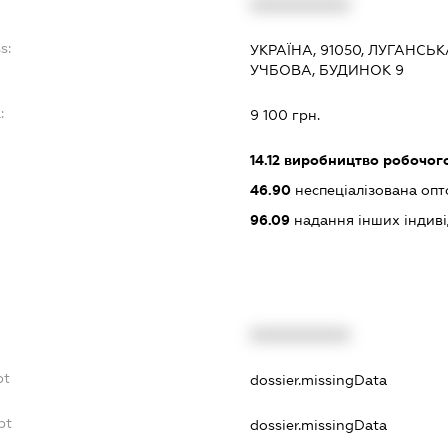
XXXXXXXXXX
s:
УКРАЇНА, 91050, ЛУГАНСЬ
УЧБОВА, БУДИНОК 9
:
9 100 грн.
14.12
виробництво робочого
46.90
неспеціалізована опт
96.09
надання інших індивіду
XXXXXXXXXX
bt
dossier.missingData
bt
dossier.missingData