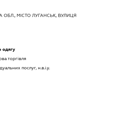
КА ОБЛ., МІСТО ЛУГАНСЬК, ВУЛИЦЯ
 одягу
ова торгівля
альних послуг, н.в.і.у.