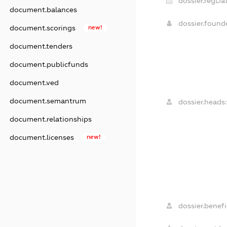
dossier.regDat
document.balances
dossier.foun
document.scorings
new!
document.tenders
document.publicfunds
document.ved
document.semantrum
dossier.heads:
document.relationships
document.licenses
new!
dossier.benefic