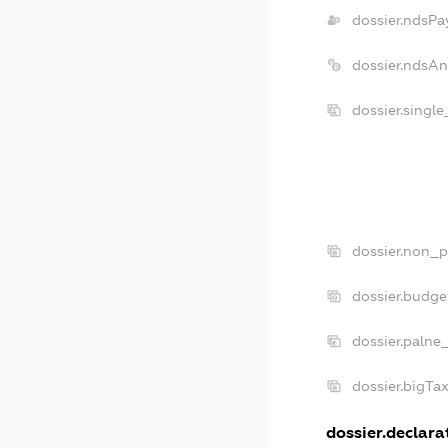
dossier.ndsPa
dossier.ndsAn
dossier.singl
dossier.non_p
dossier.budge
dossier.palne
dossier.bigTa
dossier.declarat