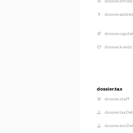
dossier.smida:
dossier.addres
dossier.capital
dossier.kveds:
dossier.tax
dossier.staff
dossier.taxDe
dossier.esvDe