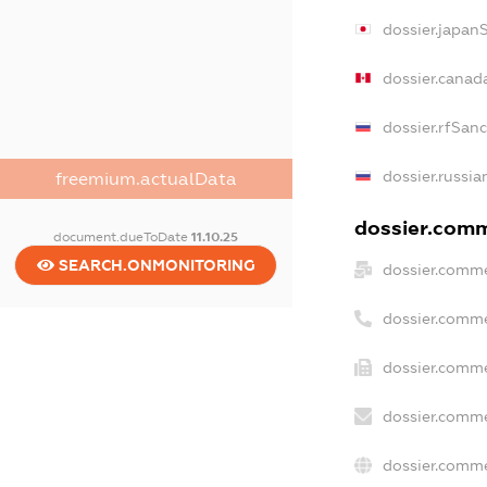
dossier.japan
dossier.canad
dossier.rfSan
dossier.russia
freemium.actualData
dossier.comme
document.dueToDate
11.10.25
SEARCH.ONMONITORING
dossier.comme
dossier.comme
dossier.comme
dossier.comme
dossier.comme