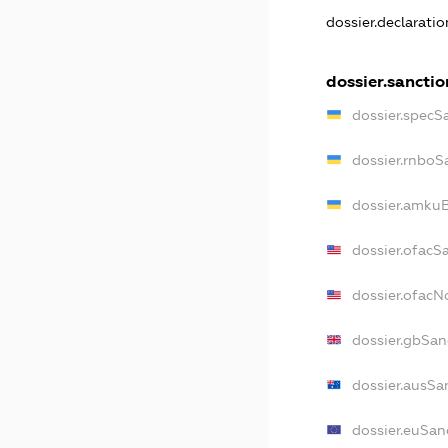
dossier.declarati
dossier.sanctio
dossier.specS
dossier.rnboS
dossier.amkuB
dossier.ofacS
dossier.ofac
dossier.gbSan
dossier.ausSa
dossier.euSan