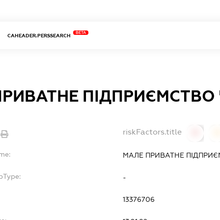
BETA
CAHEADER.PERSSEARCH
ПРИВАТНЕ ПІДПРИЄМСТВО 
riskFactors.title
0
ame:
МАЛЕ ПРИВАТНЕ ПІДПРИЄ
bType:
-
13376706