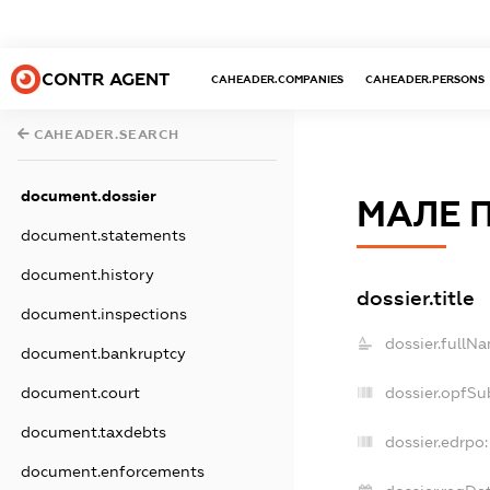
CONTR AGENT
CAHEADER.COMPANIES
CAHEADER.PERSONS
CAHEADER.SEARCH
document.dossier
МАЛЕ 
document.statements
document.history
dossier.title
document.inspections
dossier.fullN
document.bankruptcy
dossier.opfSu
document.court
document.taxdebts
dossier.edrpo:
document.enforcements