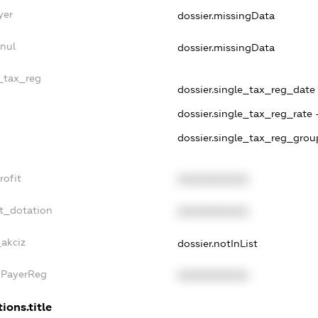
yer
dossier.missingData
nul
dossier.missingData
e_tax_reg
dossier.single_tax_reg_date 
dossier.single_tax_reg_rate 
dossier.single_tax_reg_grou
rofit
XXXXXXXXXX
t_dotation
XXXXXXXXXX
_akciz
dossier.notInList
xPayerReg
XXXXXXXXXX
ions.title