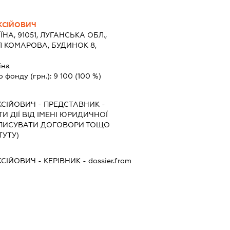
КСІЙОВИЧ
ЇНА, 91051, ЛУГАНСЬКА ОБЛ.,
Л КОМАРОВА, БУДИНОК 8,
їна
о фонду (грн.):
9 100
(100 %)
КСІЙОВИЧ
-
ПРЕДСТАВНИК
-
И ДІЇ ВІД ІМЕНІ ЮРИДИЧНОЇ
ІДПИСУВАТИ ДОГОВОРИ ТОЩО
ТУТУ)
КСІЙОВИЧ
-
КЕРІВНИК
- dossier.from