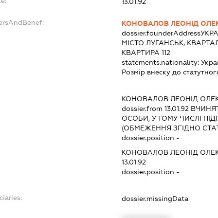
e:
13.01.92
dersAndBenef:
КОНОВАЛОВ ЛЕОНІД ОЛЕ
dossier.founderAddress
УКРА
МІСТО ЛУГАНСЬК, КВАРТА
КВАРТИРА 112
statements.nationality:
Укра
Розмір внеску до статутног
КОНОВАЛОВ ЛЕОНІД ОЛЕ
dossier.from 13.01.92
ВЧИНЯТ
ОСОБИ, У ТОМУ ЧИСЛІ П
(ОБМЕЖЕННЯ ЗГІДНО СТА
dossier.position -
КОНОВАЛОВ ЛЕОНІД ОЛЕ
13.01.92
dossier.position -
iaries:
dossier.missingData