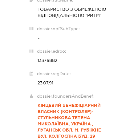
dossier.fullName:
ТОВАРИСТВО З ОБМЕЖЕНОЮ
ВІДПОВІДАЛЬНІСТЮ "РИТМ"
dossier.opfSubType:
-
dossier.edrpo:
13376882
dossier.regDate:
23.07.91
dossier.foundersAndBenef:
КІНЦЕВИЙ БЕНЕФІЦІАРНИЙ
ВЛАСНИК (КОНТРОЛЕР)-
СТУЛЬНИКОВА ТЕТЯНА
МИКОЛАЇВНА, УКРАЇНА ,
ЛУГАНСЬК ОБЛ. М. РУБІЖНЕ
ВУЛ. КОЛГОСПНА БУД. 29