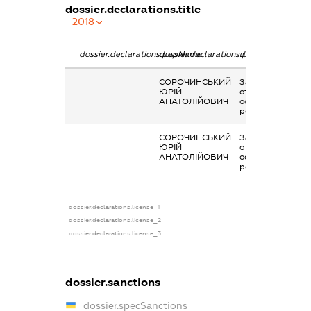
dossier.declarations.title
2018
dossier.declarations.pepName
dossier.declarations.personName
dossier.declarati
СОРОЧИНСЬКИЙ
Заробітна плата
ЮРІЙ
отримана за
АНАТОЛІЙОВИЧ
основним місцем
роботи
СОРОЧИНСЬКИЙ
Заробітна плата
ЮРІЙ
отримана за
АНАТОЛІЙОВИЧ
основним місцем
роботи
dossier.declarations.license_1
dossier.declarations.license_2
dossier.declarations.license_3
dossier.sanctions
dossier.specSanctions