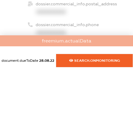
dossier.commercial_info.postal_address
XXXXXXXXXX
dossier.commercial_info.phone
XXXXXXXXXX
freemium.actualData
dossier.commercial_info.fax
XXXXXXXXXX
document.dueToDate
28.08.22
SEARCH.ONMONITORING
dossier.commercial_info.email
XXXXXXXXXX
dossier.commercial_info.website
XXXXXXXXXX
dossier.commercial_info.activity
XXXXXXXXXX