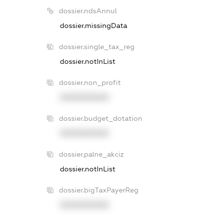
dossier.ndsAnnul
dossier.missingData
dossier.single_tax_reg
dossier.notInList
dossier.non_profit
XXXXXXXXXX
dossier.budget_dotation
XXXXXXXXXX
dossier.palne_akciz
dossier.notInList
dossier.bigTaxPayerReg
XXXXXXXXXX