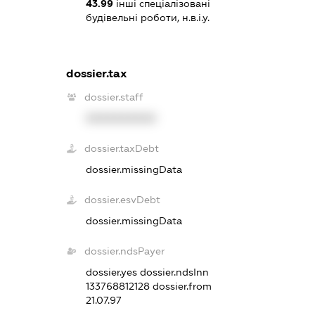
43.99
інші спеціалізовані
будівельні роботи, н.в.і.у.
dossier.tax
dossier.staff
XXXXXXXXXX
dossier.taxDebt
dossier.missingData
dossier.esvDebt
dossier.missingData
dossier.ndsPayer
dossier.yes
dossier.ndsInn
133768812128
dossier.from
21.07.97