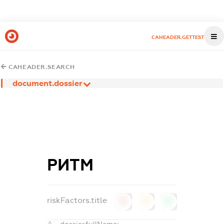
CAHEADER.GETTEST
CAHEADER.SEARCH
document.dossier
РИТМ
riskFactors.title
0
0
0