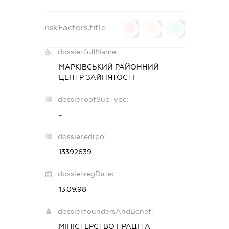
riskFactors.title
0
0
0
dossier.fullName:
МАРКІВСЬКИЙ РАЙОННИЙ
ЦЕНТР ЗАЙНЯТОСТІ
dossier.opfSubType:
-
dossier.edrpo:
13392639
dossier.regDate:
13.09.98
dossier.foundersAndBenef:
МІНІСТЕРСТВО ПРАЦІ ТА