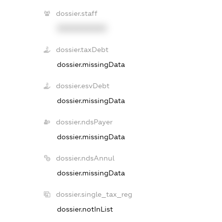
dossier.staff
XXXXXXXXXX
dossier.taxDebt
dossier.missingData
dossier.esvDebt
dossier.missingData
dossier.ndsPayer
dossier.missingData
dossier.ndsAnnul
dossier.missingData
dossier.single_tax_reg
dossier.notInList