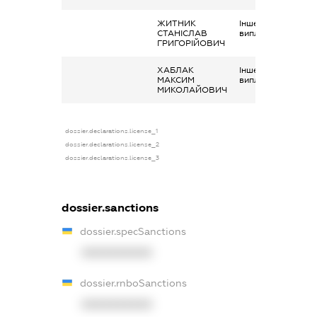
ЖИТНИК
Інше, соціальні
СТАНІСЛАВ
виплати
ГРИГОРІЙОВИЧ
ХАБЛАК
Інше, Соціальні
МАКСИМ
виплати
МИКОЛАЙОВИЧ
dossier.declarations.license_1
dossier.declarations.license_2
dossier.declarations.license_3
dossier.sanctions
dossier.specSanctions
XXXXXXXXXX
dossier.rnboSanctions
XXXXXXXXXX