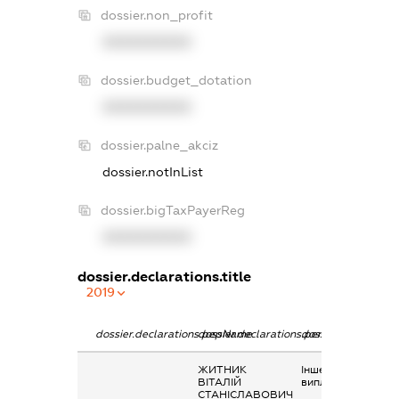
dossier.non_profit
XXXXXXXXXX
dossier.budget_dotation
XXXXXXXXXX
dossier.palne_akciz
dossier.notInList
dossier.bigTaxPayerReg
XXXXXXXXXX
dossier.declarations.title
2019
dossier.declarations.pepName
dossier.declarations.personName
dossier.declaratio
ЖИТНИК
Інше, соціальні
ВІТАЛІЙ
виплати
СТАНІСЛАВОВИЧ