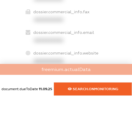
dossier.commercial_info.fax
XXXXXXXXXX
dossier.commercial_info.email
XXXXXXXXXX
dossier.commercial_info.website
XXXXXXXXXX
freemium.actualData
dossier.commercial_info.activity
XXXXXXXXXX
document.dueToDate
11.09.25
SEARCH.ONMONITORING
freemium.exampleText_1
freemium.exampleText_2
freemium.anonymousPerSearch2
FREEMIUM.DETAILS