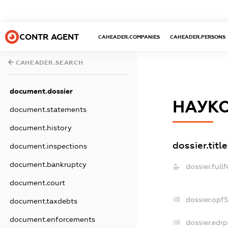
CONTR AGENT
CAHEADER.COMPANIES
CAHEADER.PERSONS
CAHEADER.SEARCH
document.dossier
НАУКО
document.statements
document.history
dossier.title
document.inspections
document.bankruptcy
dossier.full
document.court
dossier.opf
document.taxdebts
document.enforcements
dossier.edrp