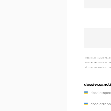
dossier.declarations.li
dossier.declarations.li
dossier.declarations.li
dossier.sanct
dossier.spe
dossier.rnb