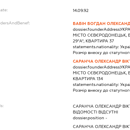
ate:
14.09.92
ndersAndBenef:
БАБІН БОГДАН ОЛЕКСАН
dossier.founderAddress
УКРА
МІСТО СЄВЄРОДОНЕЦЬК, 
29"А", КВАРТИРА 37
statements.nationality:
Укра
Розмір внеску до статутног
САРАНЧА ОЛЕКСАНДР ВІ
dossier.founderAddress
УКРА
МІСТО СЄВЄРОДОНЕЦЬК, В
КВАРТИРА 134
statements.nationality:
Укра
Розмір внеску до статутног
s:
САРАНЧА ОЛЕКСАНДР ВІ
ВІДОМОСТІ ВІДСУТНІ
dossier.position -
САРАНЧА ОЛЕКСАНДР ВІ