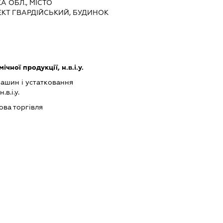
А ОБЛ., МІСТО
КТ ГВАРДІЙСЬКИЙ, БУДИНОК
чної продукції, н.в.і.у.
ашин і устатковання
в.і.у.
ова торгівля