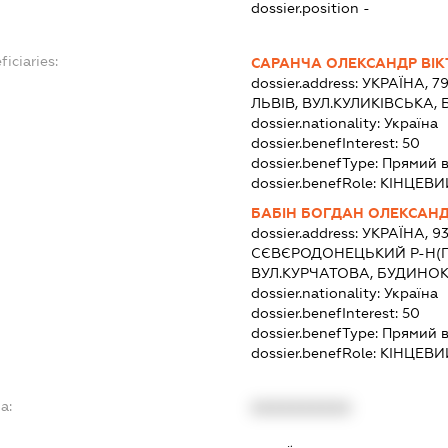
dossier.position -
ficiaries:
САРАНЧА ОЛЕКСАНДР ВІ
dossier.address:
УКРАЇНА, 7
ЛЬВІВ, ВУЛ.КУЛИКІВСЬКА,
dossier.nationality:
Україна
dossier.benefInterest:
50
dossier.benefType:
Прямий в
dossier.benefRole:
КІНЦЕВИ
БАБІН БОГДАН ОЛЕКСАН
dossier.address:
УКРАЇНА, 9
СЄВЄРОДОНЕЦЬКИЙ Р-Н(П)
ВУЛ.КУРЧАТОВА, БУДИНОК
dossier.nationality:
Україна
dossier.benefInterest:
50
dossier.benefType:
Прямий в
dossier.benefRole:
КІНЦЕВИ
a:
XXXXXXXXXX