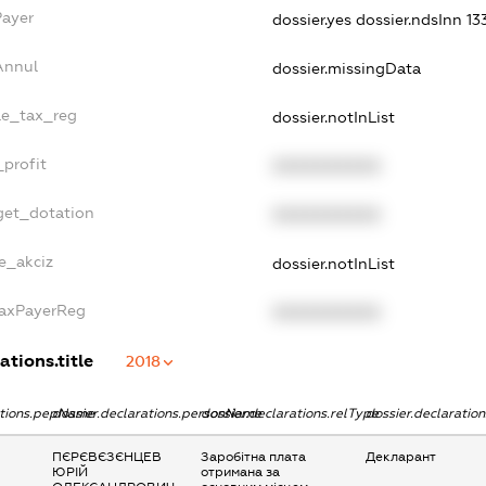
Payer
dossier.yes
dossier.ndsInn 1
Annul
dossier.missingData
gle_tax_reg
dossier.notInList
_profit
XXXXXXXXXX
get_dotation
XXXXXXXXXX
ne_akciz
dossier.notInList
TaxPayerReg
XXXXXXXXXX
ations.title
2018
ations.pepName
dossier.declarations.personName
dossier.declarations.relType
dossier.declaratio
ПЄРЄВЄЗЄНЦЕВ
Заробітна плата
Декларант
ЮРІЙ
отримана за