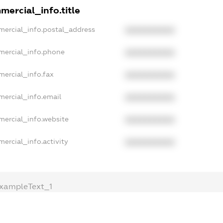
mercial_info.title
mercial_info.postal_address
XXXXXXXXXX
mercial_info.phone
XXXXXXXXXX
mercial_info.fax
XXXXXXXXXX
mercial_info.email
XXXXXXXXXX
mercial_info.website
XXXXXXXXXX
ercial_info.activity
XXXXXXXXXX
xampleText_1
exampleText_2
anonymousPerSearch2
.DETAILS
FREEMIUM.REGISTER