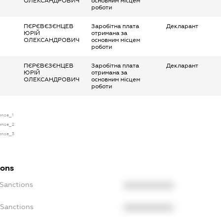
ОЛЕКСАНДРОВИЧ
основним місцем
роботи
ПЄРЄВЄЗЄНЦЕВ
Заробітна плата
Декларант
ЮРІЙ
отримана за
ОЛЕКСАНДРОВИЧ
основним місцем
роботи
ПЄРЄВЄЗЄНЦЕВ
Заробітна плата
Декларант
ЮРІЙ
отримана за
ОЛЕКСАНДРОВИЧ
основним місцем
роботи
cense_1
cense_2
cense_3
ions
cSanctions
XXXXXXXXXX
oSanctions
XXXXXXXXXX