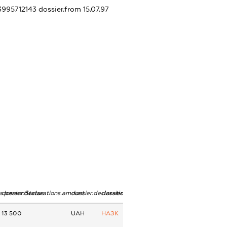
33995712143
dossier.from 15.07.97
ns.personStatus
dossier.declarations.amount
dossier.declarations.currency
dossier.declarations.source
13 500
UAH
НАЗК