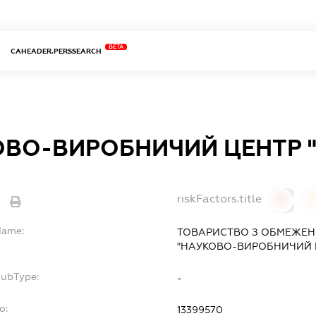
BETA
CAHEADER.PERSSEARCH
ВО-ВИРОБНИЧИЙ ЦЕНТР "
riskFactors.title
0
Name:
ТОВАРИСТВО З ОБМЕЖЕН
"НАУКОВО-ВИРОБНИЧИЙ Ц
SubType:
-
o:
13399570