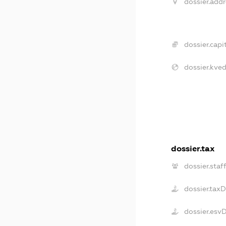
dossier.addr
dossier.capit
dossier.kved
dossier.tax
dossier.staf
dossier.tax
dossier.esv