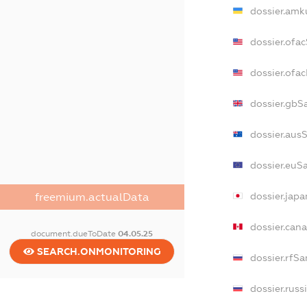
dossier.amk
dossier.ofa
dossier.of
dossier.gbS
dossier.aus
dossier.euS
dossier.jap
freemium.actualData
dossier.can
document.dueToDate
04.05.25
SEARCH.ONMONITORING
dossier.rfSa
dossier.russ