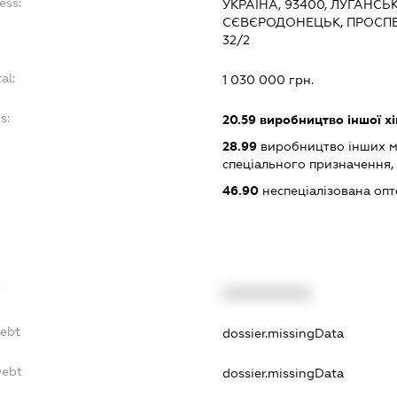
ess:
УКРАЇНА, 93400, ЛУГАНСЬК
СЄВЄРОДОНЕЦЬК, ПРОСПЕ
32/2
al:
1 030 000 грн.
s:
20.59
виробництво іншої хімі
28.99
виробництво інших м
спеціального призначення, н.
46.90
неспеціалізована опт
f
XXXXXXXXXX
Debt
dossier.missingData
Debt
dossier.missingData