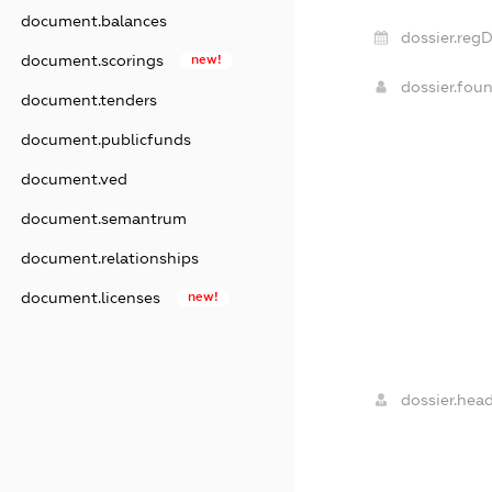
document.balances
dossier.regD
document.scorings
new!
dossier.fou
document.tenders
document.publicfunds
document.ved
document.semantrum
document.relationships
document.licenses
new!
dossier.head