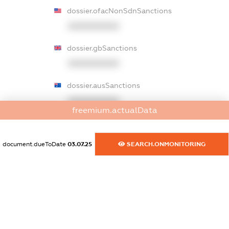
dossier.ofacNonSdnSanctions
XXXXXXXXXX
dossier.gbSanctions
XXXXXXXXXX
dossier.ausSanctions
XXXXXXXXXX
freemium.actualData
dossier.euSanctions
XXXXXXXXXX
document.dueToDate
03.07.25
SEARCH.ONMONITORING
dossier.japanSanctions
XXXXXXXXXX
dossier.canadaSanctions
XXXXXXXXXX