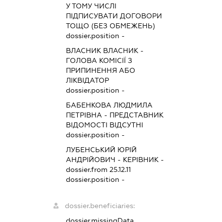
У ТОМУ ЧИСЛІ
ПІДПИСУВАТИ ДОГОВОРИ
ТОЩО (БЕЗ ОБМЕЖЕНЬ)
dossier.position -
ВЛАСНИК ВЛАСНИК
-
ГОЛОВА КОМІСІЇ З
ПРИПИНЕННЯ АБО
ЛІКВІДАТОР
dossier.position -
БАБЕНКОВА ЛЮДМИЛА
ПЕТРІВНА
-
ПРЕДСТАВНИК
ВІДОМОСТІ ВІДСУТНІ
dossier.position -
ЛУБЕНСЬКИЙ ЮРІЙ
АНДРІЙОВИЧ
-
КЕРІВНИК
-
dossier.from 25.12.11
dossier.position -
dossier.beneficiaries:
dossier.missingData