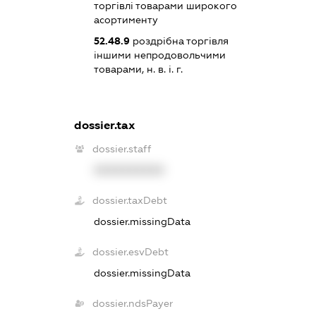
торгівлі товарами широкого
асортименту
52.48.9
роздрібна торгівля
іншими непродовольчими
товарами, н. в. і. г.
dossier.tax
dossier.staff
XXXXXXXXXX
dossier.taxDebt
dossier.missingData
dossier.esvDebt
dossier.missingData
dossier.ndsPayer