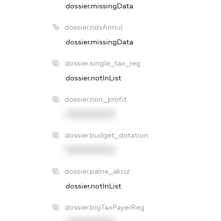
dossier.missingData
dossier.ndsAnnul
dossier.missingData
dossier.single_tax_reg
dossier.notInList
dossier.non_profit
XXXXXXXXXX
dossier.budget_dotation
XXXXXXXXXX
dossier.palne_akciz
dossier.notInList
dossier.bigTaxPayerReg