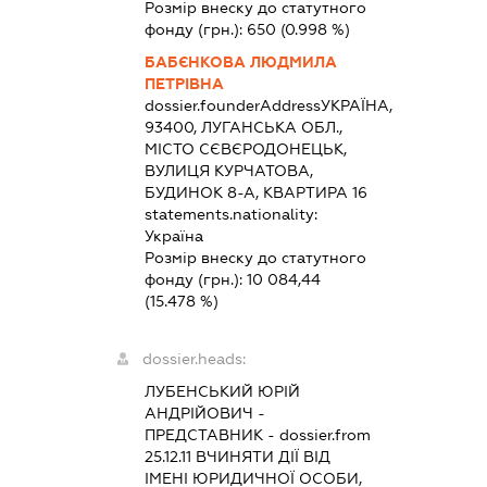
Розмір внеску до статутного
фонду (грн.):
650
(0.998 %)
БАБЄНКОВА ЛЮДМИЛА
ПЕТРІВНА
dossier.founderAddress
УКРАЇНА,
93400, ЛУГАНСЬКА ОБЛ.,
МІСТО СЄВЄРОДОНЕЦЬК,
ВУЛИЦЯ КУРЧАТОВА,
БУДИНОК 8-А, КВАРТИРА 16
statements.nationality:
Україна
Розмір внеску до статутного
фонду (грн.):
10 084,44
(15.478 %)
dossier.heads:
ЛУБЕНСЬКИЙ ЮРІЙ
АНДРІЙОВИЧ
-
ПРЕДСТАВНИК
- dossier.from
25.12.11
ВЧИНЯТИ ДІЇ ВІД
ІМЕНІ ЮРИДИЧНОЇ ОСОБИ,