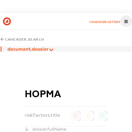
CAHEADER.GETTEST
CAHEADER.SEARCH
document.dossier
НОРМА
riskFactors.title
0
0
0
dossier.fullName: