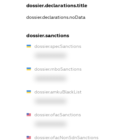
dossier.declarations.title
dossier.declarations.noData
dossier.sanctions
dossier.specSanctions
XXXXXXXXXX
dossier.rnboSanctions
XXXXXXXXXX
dossier.amkuBlackList
XXXXXXXXXX
dossier.ofacSanctions
XXXXXXXXXX
dossier.ofacNonSdnSanctions