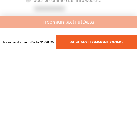
dossier.commercial_info.website
XXXXXXXXXX
dossier.commercial_info.activity
freemium.actualData
XXXXXXXXXX
document.dueToDate
11.09.25
SEARCH.ONMONITORING
freemium.exampleText_1
freemium.exampleText_2
freemium.anonymousPerSearch2
FREEMIUM.DETAILS
FREEMIUM.REGISTER