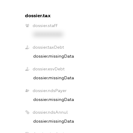
dossier.tax
dossier.staff
XXXXXXXXXX
dossier.taxDebt
dossier.missingData
dossier.esvDebt
dossier.missingData
dossier.ndsPayer
dossier.missingData
dossier.ndsAnnul
dossier.missingData