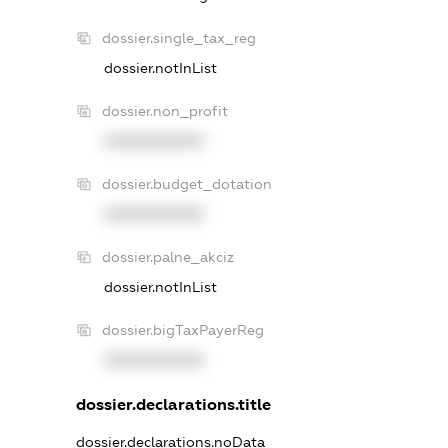
dossier.single_tax_reg
dossier.notInList
dossier.non_profit
XXXXXXXXXX
dossier.budget_dotation
XXXXXXXXXX
dossier.palne_akciz
dossier.notInList
dossier.bigTaxPayerReg
XXXXXXXXXX
dossier.declarations.title
dossier.declarations.noData