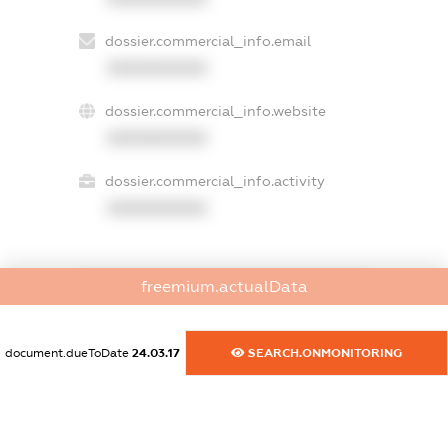
dossier.commercial_info.email
XXXXXXXXXX
dossier.commercial_info.website
XXXXXXXXXX
dossier.commercial_info.activity
XXXXXXXXXX
freemium.actualData
freemium.exampleText_1
freemium.exampleText_2
freemium.anonymousPerSearch2
document.dueToDate
24.03.17
SEARCH.ONMONITORING
FREEMIUM.DETAILS
FREEMIUM.REGISTER