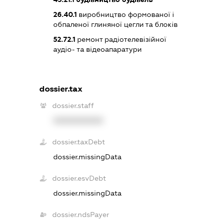
26.40.1
виробництво формованої і
обпаленої глиняної цегли та блоків
52.72.1
ремонт радіотелевізійної
аудіо- та відеоапаратури
dossier.tax
dossier.staff
XXXXXXXXXX
dossier.taxDebt
dossier.missingData
dossier.esvDebt
dossier.missingData
dossier.ndsPayer