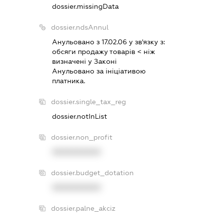
dossier.missingData
dossier.ndsAnnul
Анульовано з 17.02.06 у зв'язку з:
обсяги продажу товарiв < нiж
визначенi у Законi
Анульовано за iнiцiативою
платника.
dossier.single_tax_reg
dossier.notInList
dossier.non_profit
XXXXXXXXXX
dossier.budget_dotation
XXXXXXXXXX
dossier.palne_akciz