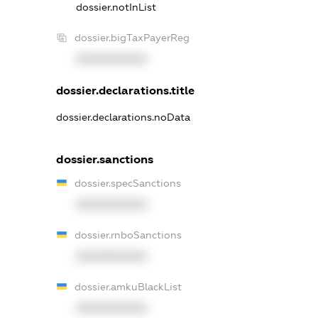
dossier.notInList
dossier.bigTaxPayerReg
XXXXXXXXXX
dossier.declarations.title
dossier.declarations.noData
dossier.sanctions
dossier.specSanctions
XXXXXXXXXX
dossier.rnboSanctions
XXXXXXXXXX
dossier.amkuBlackList
XXXXXXXXXX