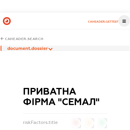
CAHEADER.GETTEST
CAHEADER.SEARCH
document.dossier
ПРИВАТНА
ФІРМА "СЕМАЛ"
riskFactors.title
0
0
0