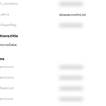
et_dotation
XXXXXXXXXX
_akciz
dossier.notInList
axPayerReg
XXXXXXXXXX
tions.title
ons.noData
ons
anctions
XXXXXXXXXX
Sanctions
XXXXXXXXXX
BlackList
XXXXXXXXXX
anctions
XXXXXXXXXX