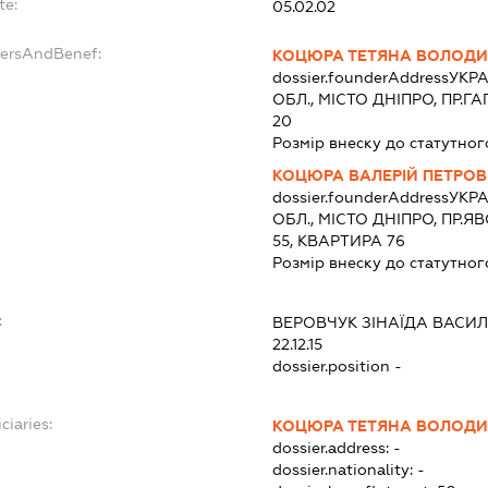
te:
05.02.02
dersAndBenef:
КОЦЮРА ТЕТЯНА ВОЛОДИ
dossier.founderAddress
УКРА
ОБЛ., МІСТО ДНІПРО, ПР.Г
20
Розмір внеску до статутног
КОЦЮРА ВАЛЕРІЙ ПЕТРО
dossier.founderAddress
УКРА
ОБЛ., МІСТО ДНІПРО, ПР
55, КВАРТИРА 76
Розмір внеску до статутног
:
ВЕРОВЧУК ЗІНАЇДА ВАСИ
22.12.15
dossier.position -
ciaries:
КОЦЮРА ТЕТЯНА ВОЛОДИ
dossier.address:
-
dossier.nationality:
-