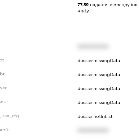
77.39
надання в оренду інши
н.в.і.у.
XXXXXXXXXX
bt
dossier.missingData
ebt
dossier.missingData
yer
dossier.missingData
nnul
dossier.missingData
e_tax_reg
dossier.notInList
rofit
XXXXXXXXXX