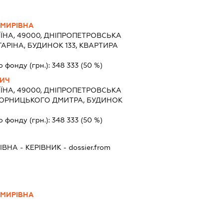
МИРІВНА
ЇНА, 49000, ДНІПРОПЕТРОВСЬКА
АГАРІНА, БУДИНОК 133, КВАРТИРА
о фонду (грн.):
348 333
(50 %)
ВИЧ
ЇНА, 49000, ДНІПРОПЕТРОВСЬКА
.ЯВОРНИЦЬКОГО ДМИТРА, БУДИНОК
о фонду (грн.):
348 333
(50 %)
ЛІВНА
-
КЕРІВНИК
- dossier.from
МИРІВНА