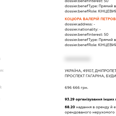
dossier.benefInterest:
50
dossier.benefType:
Прямий в
dossier.benefRole:
КІНЦЕВИ
КОЦЮРА ВАЛЕРІЙ ПЕТРО
dossier.address:
-
dossier.nationality:
-
dossier.benefInterest:
50
dossier.benefType:
Прямий в
dossier.benefRole:
КІНЦЕВИ
:
XXXXXXXXXX
ss:
УКРАЇНА, 49107, ДНІПРОПЕ
ПРОСПЕКТ ГАГАРІНА, БУДИ
l:
696 666 грн.
:
93.29
організування інших в
68.20
надання в оренду й е
орендованого нерухомого