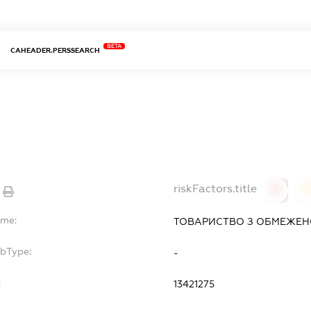
BETA
CAHEADER.PERSSEARCH
riskFactors.title
0
ame:
ТОВАРИСТВО З ОБМЕЖЕНО
ubType:
-
:
13421275