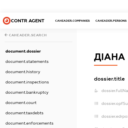
CONTR AGENT
CAHEADER.COMPANIES
CAHEADER.PERSONS
CAHEADER.SEARCH
document.dossier
ДІАНА
document.statements
document.history
dossier.title
document.inspections
dossier.fullN
document.bankruptcy
document.court
dossier.opfS
document.taxdebts
dossier.edrpo
document.enforcements