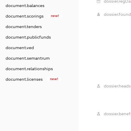
dossier.regDa
document.balances
dossier.foun
document.scorings
new!
document.tenders
document.publicfunds
document.ved
document.semantrum
document.relationships
document.licenses
new!
dossier.heads
dossier.benefi