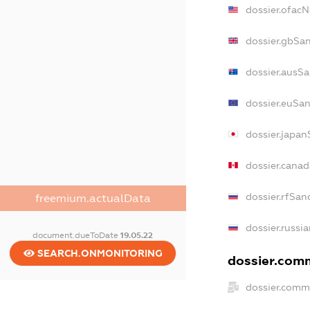
dossier.ofac
dossier.gbSa
dossier.ausSa
dossier.euSan
dossier.japan
dossier.cana
dossier.rfSan
freemium.actualData
dossier.russi
document.dueToDate
19.05.22
SEARCH.ONMONITORING
dossier.comm
dossier.comm