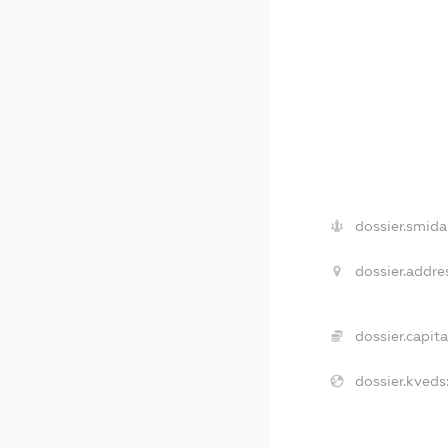
dossier.smida
dossier.addre
dossier.capita
dossier.kveds