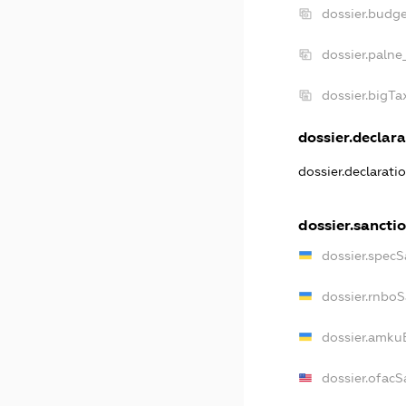
dossier.budg
dossier.palne
dossier.bigT
dossier.declara
dossier.declarati
dossier.sancti
dossier.specS
dossier.rnbo
dossier.amku
dossier.ofacS