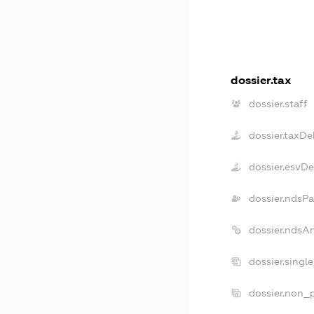
dossier.tax
dossier.staff
dossier.taxDe
dossier.esvD
dossier.ndsPa
dossier.ndsA
dossier.singl
dossier.non_p