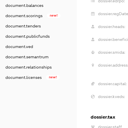
dossier.edrpo:
document.balances
dossier.regDate
document.scorings
new!
document.tenders
dossier.heads:
document.publicfunds
dossier.benefici
document.ved
dossier.smida:
document.semantrum
dossier.address
document.relationships
document.licenses
new!
dossier.capital:
dossier.kveds:
dossier.tax
dossier.staff