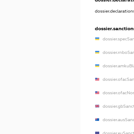
dossier.declaratio
dossier.sanction
dossier.specSa
dossier.rnboSa
dossier.amkuBl
dossier.ofacSa
dossier.ofacN
dossier.gbSanc
dossier.ausSan
dossier.euSanc