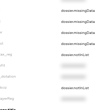
t
dossier.missingData
t
dossier.missingData
er
dossier.missingData
ul
dossier.missingData
_tax_reg
dossier.notInList
ofit
XXXXXXXXXX
_dotation
XXXXXXXXXX
kciz
dossier.notInList
PayerReg
XXXXXXXXXX
ons.title