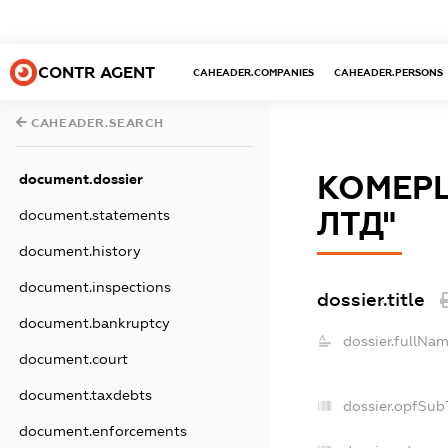
CONTR AGENT
CAHEADER.COMPANIES
CAHEADER.PERSONS
CAHEADER.SEARCH
КОМЕРЦ
document.dossier
ЛТД"
document.statements
document.history
document.inspections
dossier.title
document.bankruptcy
dossier.fullNam
document.court
document.taxdebts
dossier.opfSub
document.enforcements