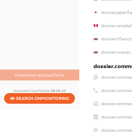
dossier.japanS
dossier.canada
dossier.rfSanct
dossier.russian
dossier.commer
freemium.actualData
dossier.commer
dossier.commer
document.dueToDate
28.06.25
SEARCH.ONMONITORING
dossier.commer
dossier.commer
dossier.commer