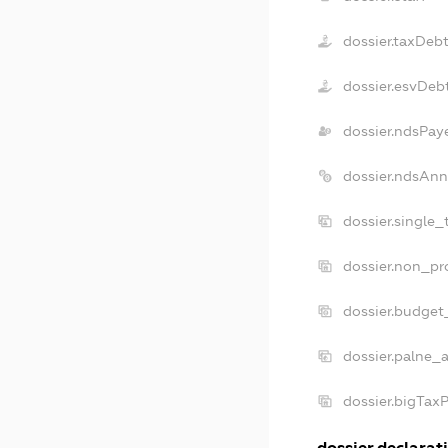
dossier.taxDeb
dossier.esvDeb
dossier.ndsPay
dossier.ndsAnn
dossier.single
dossier.non_pr
dossier.budget
dossier.palne_a
dossier.bigTax
dossier.declarati