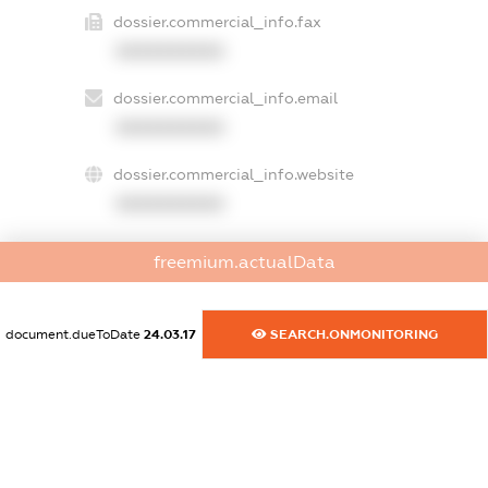
dossier.commercial_info.fax
XXXXXXXXXX
dossier.commercial_info.email
XXXXXXXXXX
dossier.commercial_info.website
XXXXXXXXXX
dossier.commercial_info.activity
freemium.actualData
XXXXXXXXXX
document.dueToDate
24.03.17
SEARCH.ONMONITORING
freemium.exampleText_1
freemium.exampleText_2
freemium.anonymousPerSearch2
FREEMIUM.DETAILS
FREEMIUM.REGISTER