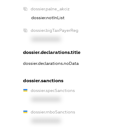
dossier.palne_akciz
dossier.notInList
dossier.bigTaxPayerReg
XXXXXXXXXX
dossier.declarations.title
dossier.declarations.noData
dossier.sanctions
dossier.specSanctions
XXXXXXXXXX
dossier.rnboSanctions
XXXXXXXXXX