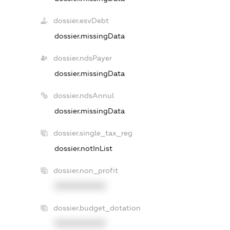
dossier.esvDebt
dossier.missingData
dossier.ndsPayer
dossier.missingData
dossier.ndsAnnul
dossier.missingData
dossier.single_tax_reg
dossier.notInList
dossier.non_profit
XXXXXXXXXX
dossier.budget_dotation
XXXXXXXXXX