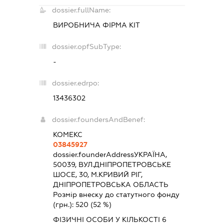
dossier.fullName:
ВИРОБНИЧА ФІРМА КІТ
dossier.opfSubType:
-
dossier.edrpo:
13436302
dossier.foundersAndBenef:
КОМЕКС
03845927
dossier.founderAddress
УКРАЇНА,
50039, ВУЛ.ДНІПРОПЕТРОВСЬКЕ
ШОСЕ, 30, М.КРИВИЙ РІГ,
ДНІПРОПЕТРОВСЬКА ОБЛАСТЬ
Розмір внеску до статутного фонду
(грн.):
520
(52 %)
ФІЗИЧНІ ОСОБИ У КІЛЬКОСТІ 6