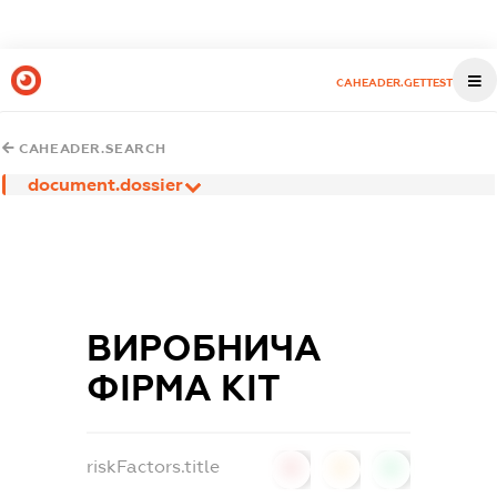
CAHEADER.GETTEST
CAHEADER.SEARCH
document.dossier
ВИРОБНИЧА
ФІРМА КІТ
riskFactors.title
0
0
0