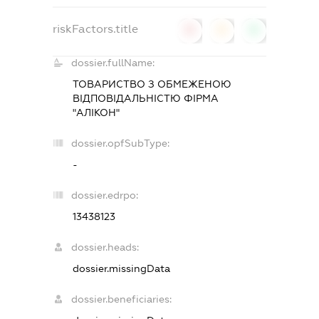
riskFactors.title
0
0
0
dossier.fullName:
ТОВАРИСТВО З ОБМЕЖЕНОЮ
ВІДПОВІДАЛЬНІСТЮ ФІРМА
"АЛІКОН"
dossier.opfSubType:
-
dossier.edrpo:
13438123
dossier.heads:
dossier.missingData
dossier.beneficiaries: