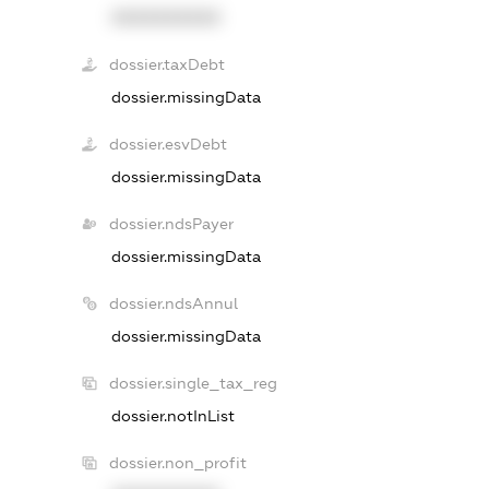
XXXXXXXXXX
dossier.taxDebt
dossier.missingData
dossier.esvDebt
dossier.missingData
dossier.ndsPayer
dossier.missingData
dossier.ndsAnnul
dossier.missingData
dossier.single_tax_reg
dossier.notInList
dossier.non_profit