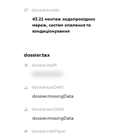
dossier.kveds:
43.22
монтаж водопровідних
мереж, систем опалення та
кондиціонування
dossier.tax
dossier.staff
XXXXXXXXXX
dossier.taxDebt
dossier.missingData
dossier.esvDebt
dossier.missingData
dossier.ndsPayer