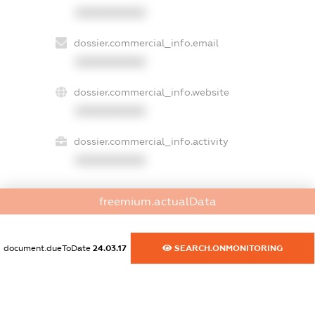
XXXXXXXXXX
dossier.commercial_info.email
XXXXXXXXXX
dossier.commercial_info.website
XXXXXXXXXX
dossier.commercial_info.activity
XXXXXXXXXX
freemium.actualData
freemium.exampleText_1
freemium.exampleText_2
freemium.anonymousPerSearch2
document.dueToDate
24.03.17
SEARCH.ONMONITORING
FREEMIUM.DETAILS
FREEMIUM.REGISTER