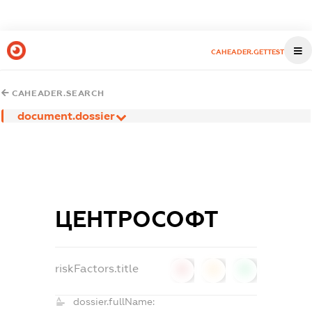
CAHEADER.GETTEST
CAHEADER.SEARCH
document.dossier
ЦЕНТРОСОФТ
riskFactors.title
0
0
0
dossier.fullName: