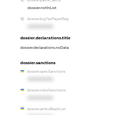
dossier.palne_akciz
dossier.notInList
dossier.bigTaxPayerReg
XXXXXXXXXX
dossier.declarations.title
dossier.declarations.noData
dossier.sanctions
dossier.specSanctions
XXXXXXXXXX
dossier.rnboSanctions
XXXXXXXXXX
dossier.amkuBlackList