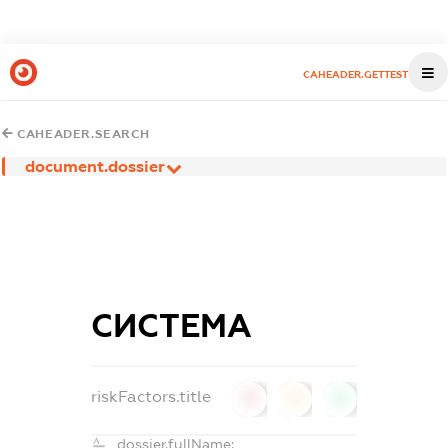
CAHEADER.GETTEST
CAHEADER.SEARCH
document.dossier
СИСТЕМА
riskFactors.title
0
0
0
dossier.fullName: