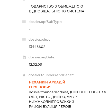
ТОВАРИСТВО З ОБМЕЖЕНОЮ
ВІДПОВІДАЛЬНІСТЮ
СИСТЕМА
dossier.opfSubType:
-
dossier.edrpo:
13446602
dossier.regDate:
12.02.03
dossier.foundersAndBenef:
НЕХАМКІН АРКАДІЙ
СЕМЕНОВИЧ
dossier.founderAddress
ДНІПРОПЕТРОВСЬКА
ОБЛ., МІСТО ДНІПРО, АМУР-
НИЖНЬОДНІПРОВСЬКИЙ
РАЙОН ВУЛИЦЯ ГЕРОЇВ