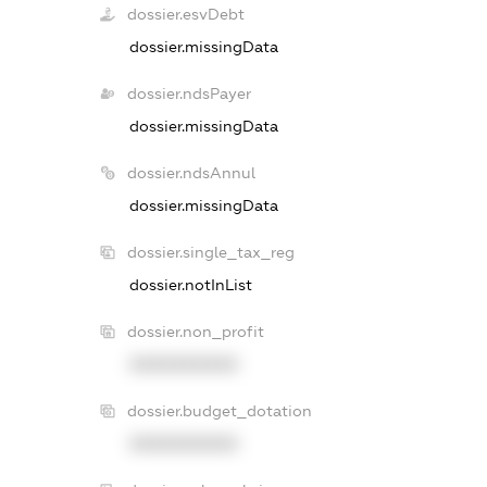
dossier.esvDebt
dossier.missingData
dossier.ndsPayer
dossier.missingData
dossier.ndsAnnul
dossier.missingData
dossier.single_tax_reg
dossier.notInList
dossier.non_profit
XXXXXXXXXX
dossier.budget_dotation
XXXXXXXXXX