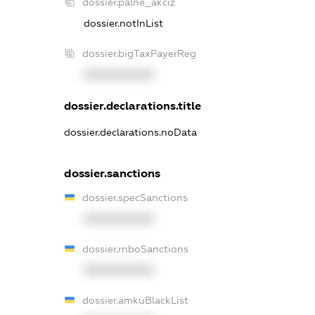
dossier.palne_akciz
dossier.notInList
dossier.bigTaxPayerReg
XXXXXXXXXX
dossier.declarations.title
dossier.declarations.noData
dossier.sanctions
dossier.specSanctions
XXXXXXXXXX
dossier.rnboSanctions
XXXXXXXXXX
dossier.amkuBlackList