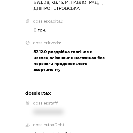
БУД. 38, КВ. 15, М. ПАВЛОГРАД, -,
ДНІПРОПЕТРОВСЬКА
dossier.capital:
0 грн.
dossier.kveds:
52.12.0
роздрібна торгівля в
неспеціалізованих магазинах без
переваги продовольчого
асортименту
dossier.tax
dossier.staff
XXXXXXXXXX
dossier.taxDebt