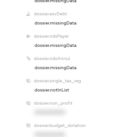
dossier.missingData
dossier.esvDebt
dossier.missingData
dossier.ndsPayer
dossier.missingData
dossier.ndsAnnul
dossier.missingData
dossier.single_tax_reg
dossier.notInList
dossier.non_profit
XXXXXXXXXX
dossier.budget_dotation
XXXXXXXXXX