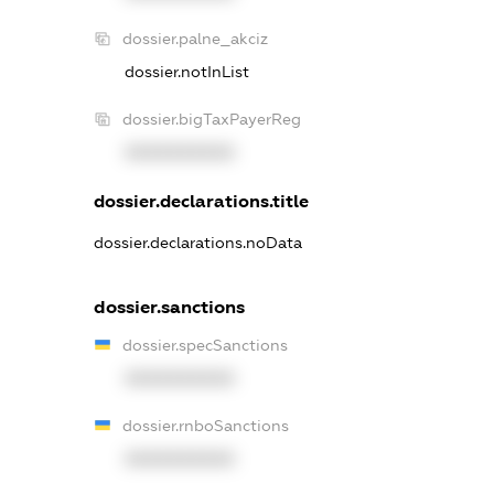
dossier.palne_akciz
dossier.notInList
dossier.bigTaxPayerReg
XXXXXXXXXX
dossier.declarations.title
dossier.declarations.noData
dossier.sanctions
dossier.specSanctions
XXXXXXXXXX
dossier.rnboSanctions
XXXXXXXXXX