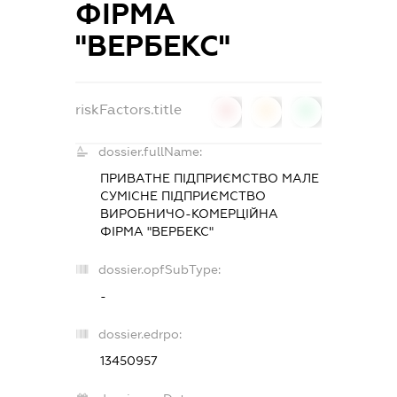
ФІРМА
"ВЕРБЕКС"
riskFactors.title
0
0
0
dossier.fullName:
ПРИВАТНЕ ПІДПРИЄМСТВО МАЛЕ
СУМІСНЕ ПІДПРИЄМСТВО
ВИРОБНИЧО-КОМЕРЦІЙНА
ФІРМА "ВЕРБЕКС"
dossier.opfSubType:
-
dossier.edrpo:
13450957