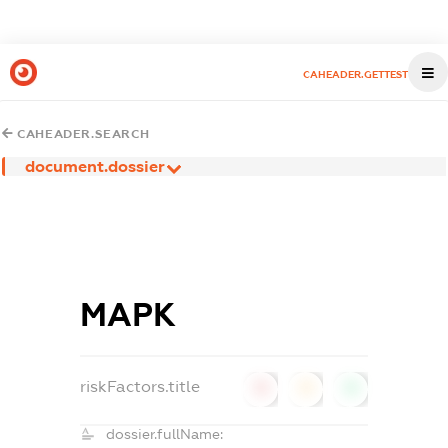
CAHEADER.GETTEST
CAHEADER.SEARCH
document.dossier
МАРК
riskFactors.title
0
0
0
dossier.fullName: