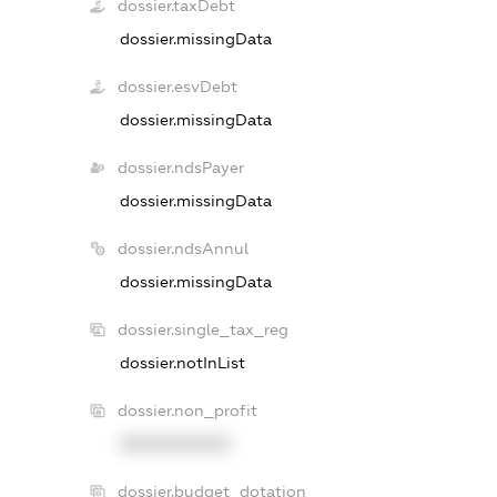
dossier.taxDebt
dossier.missingData
dossier.esvDebt
dossier.missingData
dossier.ndsPayer
dossier.missingData
dossier.ndsAnnul
dossier.missingData
dossier.single_tax_reg
dossier.notInList
dossier.non_profit
XXXXXXXXXX
dossier.budget_dotation