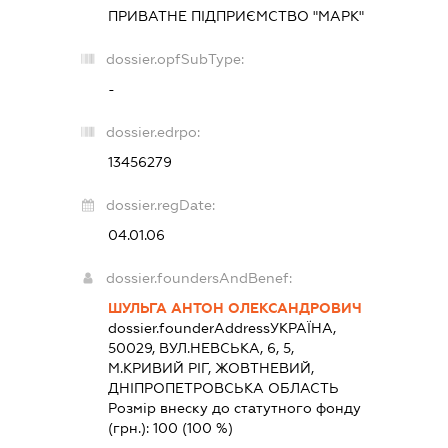
ПРИВАТНЕ ПІДПРИЄМСТВО "МАРК"
dossier.opfSubType:
-
dossier.edrpo:
13456279
dossier.regDate:
04.01.06
dossier.foundersAndBenef:
ШУЛЬГА АНТОН ОЛЕКСАНДРОВИЧ
dossier.founderAddress
УКРАЇНА,
50029, ВУЛ.НЕВСЬКА, 6, 5,
М.КРИВИЙ РІГ, ЖОВТНЕВИЙ,
ДНІПРОПЕТРОВСЬКА ОБЛАСТЬ
Розмір внеску до статутного фонду
(грн.):
100
(100 %)