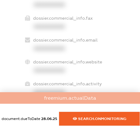
XXXXXXXXXX
dossier.commercial_info.fax
XXXXXXXXXX
dossier.commercial_info.email
XXXXXXXXXX
dossier.commercial_info.website
XXXXXXXXXX
dossier.commercial_info.activity
XXXXXXXXXX
freemium.actualData
document.dueToDate
28.06.25
SEARCH.ONMONITORING
freemium.exampleText_1
freemium.exampleText_2
freemium.anonymousPerSearch2