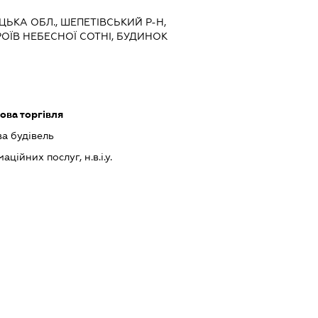
ЦЬКА ОБЛ., ШЕПЕТІВСЬКИЙ Р-Н,
РОЇВ НЕБЕСНОЇ СОТНІ, БУДИНОК
ова торгівля
ва будівель
ійних послуг, н.в.і.у.