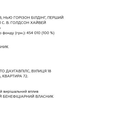
З, НЬЮ ГОРІЗОН БІЛДІНГ, ПЕРШИЙ
П С. В. ГОЛДСОН ХАЙВЕЙ
з
о фонду (грн.):
454 010
(100 %)
ВНИК
СТО ДАУГАВПІЛС, ВУЛИЦЯ 18
 КВАРТИРА 72.
й вирішальний вплив
Й БЕНЕФІЦІАРНИЙ ВЛАСНИК