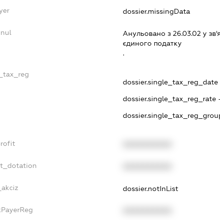
yer
dossier.missingData
nnul
Анульовано з 26.03.02 у зв'
єдиного податку
.
e_tax_reg
dossier.single_tax_reg_date -
dossier.single_tax_reg_rate 
dossier.single_tax_reg_grou
rofit
XXXXXXXXXX
et_dotation
XXXXXXXXXX
_akciz
dossier.notInList
axPayerReg
XXXXXXXXXX