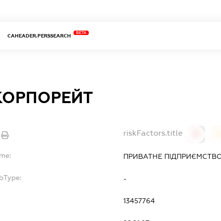
BETA
CAHEADER.PERSSEARCH
КОРПОРЕЙТ
riskFactors.title
0
ame:
ПРИВАТНЕ ПІДПРИЄМСТВО
bType:
-
13457764