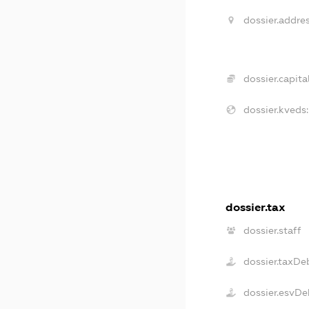
dossier.addres
dossier.capital
dossier.kveds:
dossier.tax
dossier.staff
dossier.taxDe
dossier.esvDe