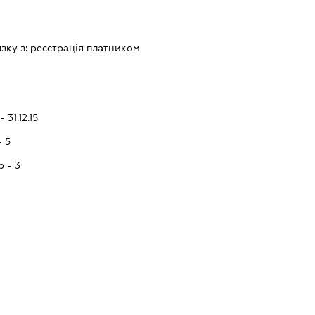
язку з:
реєстрацiя платником
 31.12.15
- 5
p - 3