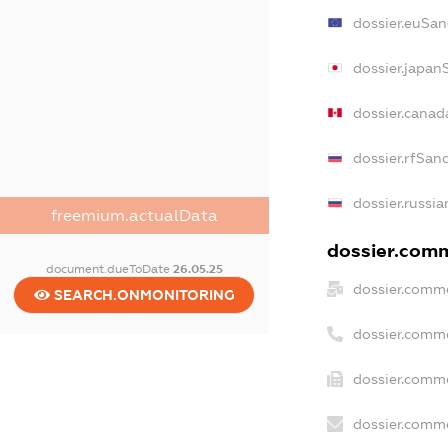
dossier.euSan
dossier.japan
dossier.canad
dossier.rfSan
dossier.russia
freemium.actualData
dossier.comm
document.dueToDate
26.05.25
dossier.comme
SEARCH.ONMONITORING
dossier.comm
dossier.comme
dossier.comme