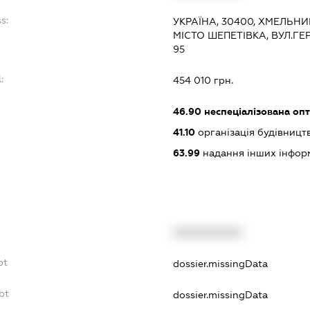
s:
УКРАЇНА, 30400, ХМЕЛЬНИ
МІСТО ШЕПЕТІВКА, ВУЛ.ГЕ
95
:
454 010 грн.
46.90
неспеціалізована опт
41.10
організація будівницт
63.99
надання інших інформац
XXXXXXXXXX
bt
dossier.missingData
bt
dossier.missingData