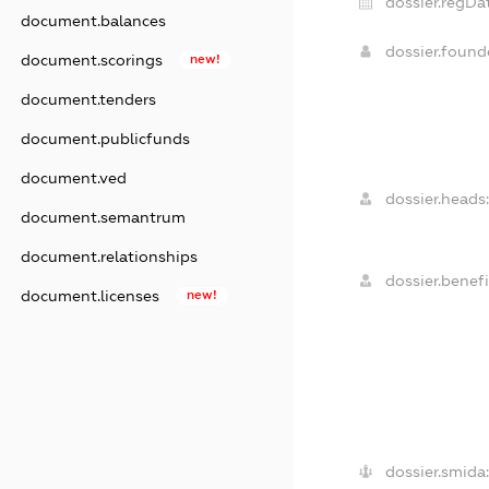
dossier.regDa
document.balances
dossier.foun
document.scorings
new!
document.tenders
document.publicfunds
document.ved
dossier.heads:
document.semantrum
document.relationships
dossier.benefi
document.licenses
new!
dossier.smida: