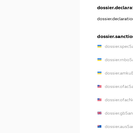
dossier.declarat
dossier.declarati
dossier.sanctio
dossier.specS
dossier.rnboS
dossier.amkuB
dossier.ofacS
dossier.ofac
dossier.gbSan
dossier.ausSa