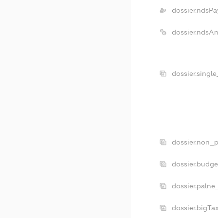
dossier.ndsPa
dossier.ndsA
dossier.singl
dossier.non_p
dossier.budg
dossier.palne
dossier.bigT