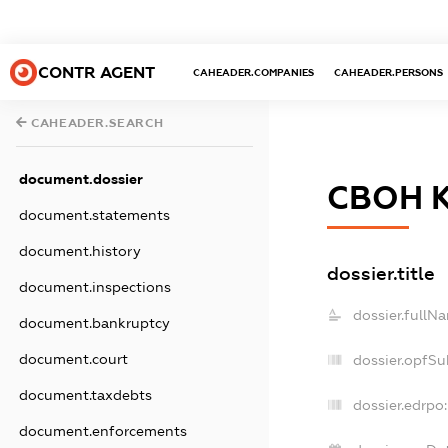
CONTR AGENT
CAHEADER.COMPANIES
CAHEADER.PERSONS
CAHEADER.SEARCH
document.dossier
СВОН 
document.statements
document.history
dossier.title
document.inspections
dossier.fullN
document.bankruptcy
document.court
dossier.opfSu
document.taxdebts
dossier.edrpo:
document.enforcements