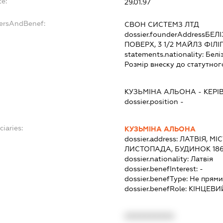
te:
29.01.97
dersAndBenef:
СВОН СИСТЕМЗ ЛТД
dossier.founderAddress
БЕЛІ
ПОВЕРХ, 3 1/2 МАЙЛЗ ФІЛІ
statements.nationality:
Белі
Розмір внеску до статутног
КУЗЬМІНА АЛЬОНА
-
КЕРІ
dossier.position -
ciaries:
КУЗЬМІНА АЛЬОНА
dossier.address:
ЛАТВІЯ, МІ
ЛИСТОПАДА, БУДИНОК 186,
dossier.nationality:
Латвія
dossier.benefInterest:
-
dossier.benefType:
Не прями
dossier.benefRole:
КІНЦЕВИ
XXXXXXXXXX