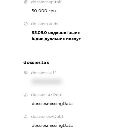
dossier.capital:
50 000 грн.
dossier.kveds:
93.05.0
надання інших
індивідуальних послуг
dossier.tax
dossier.staff
XXXXXXXXXX
dossier.taxDebt
dossier.missingData
dossier.esvDebt
dossier.missingData