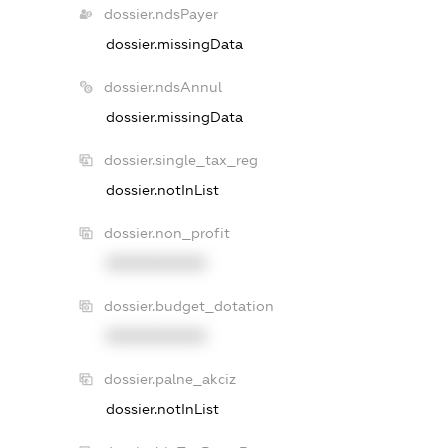
dossier.ndsPayer
dossier.missingData
dossier.ndsAnnul
dossier.missingData
dossier.single_tax_reg
dossier.notInList
dossier.non_profit
XXXXXXXXXX
dossier.budget_dotation
XXXXXXXXXX
dossier.palne_akciz
dossier.notInList