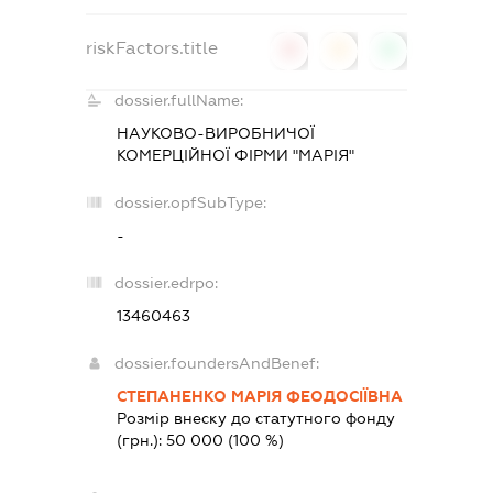
riskFactors.title
0
0
0
dossier.fullName:
НАУКОВО-ВИРОБНИЧОЇ
КОМЕРЦІЙНОЇ ФІРМИ "МАРІЯ"
dossier.opfSubType:
-
dossier.edrpo:
13460463
dossier.foundersAndBenef:
СТЕПАНЕНКО МАРІЯ ФЕОДОСІЇВНА
Розмір внеску до статутного фонду
(грн.):
50 000
(100 %)