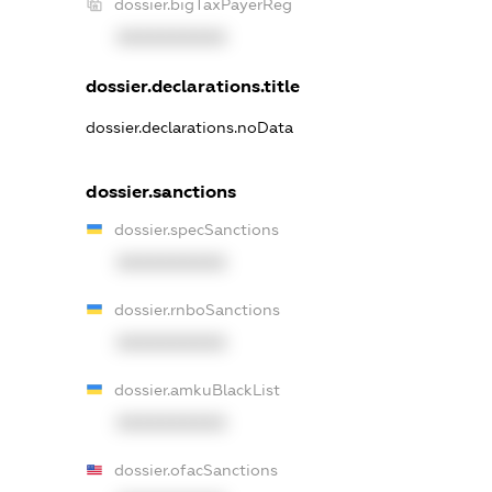
dossier.bigTaxPayerReg
XXXXXXXXXX
dossier.declarations.title
dossier.declarations.noData
dossier.sanctions
dossier.specSanctions
XXXXXXXXXX
dossier.rnboSanctions
XXXXXXXXXX
dossier.amkuBlackList
XXXXXXXXXX
dossier.ofacSanctions