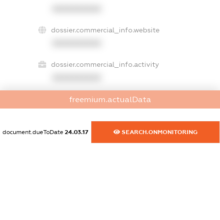
XXXXXXXXXX
dossier.commercial_info.website
XXXXXXXXXX
dossier.commercial_info.activity
XXXXXXXXXX
freemium.actualData
freemium.exampleText_1
freemium.exampleText_2
document.dueToDate
24.03.17
SEARCH.ONMONITORING
freemium.anonymousPerSearch2
FREEMIUM.DETAILS
FREEMIUM.REGISTER