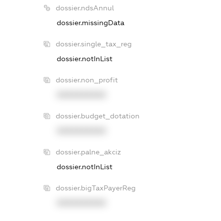
dossier.ndsAnnul
dossier.missingData
dossier.single_tax_reg
dossier.notInList
dossier.non_profit
XXXXXXXXXX
dossier.budget_dotation
XXXXXXXXXX
dossier.palne_akciz
dossier.notInList
dossier.bigTaxPayerReg
XXXXXXXXXX