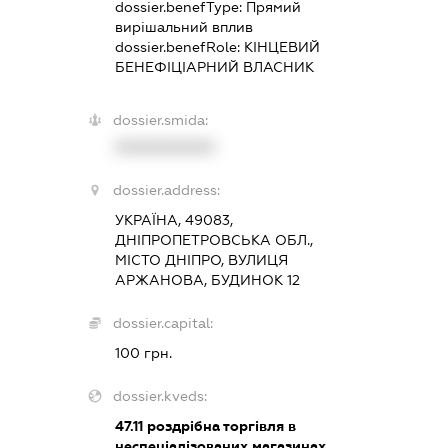
dossier.benefType:
Прямий
вирішальний вплив
dossier.benefRole:
КІНЦЕВИЙ
БЕНЕФІЦІАРНИЙ ВЛАСНИК
dossier.smida:
XXXXXXXXXX
dossier.address:
УКРАЇНА, 49083,
ДНІПРОПЕТРОВСЬКА ОБЛ.,
МІСТО ДНІПРО, ВУЛИЦЯ
АРЖАНОВА, БУДИНОК 12
dossier.capital:
100 грн.
dossier.kveds:
47.11
роздрібна торгівля в
неспеціалізованих магазинах