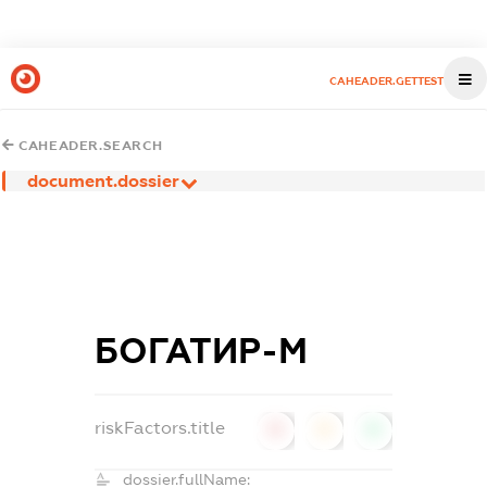
CAHEADER.GETTEST
CAHEADER.SEARCH
document.dossier
БОГАТИР-М
riskFactors.title
0
0
0
dossier.fullName: