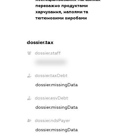
переважно продуктами
харчування, напоями та
тютюновими виробами
dossier.tax
dossier.staff
XXXXXXXXXX
dossier.taxDebt
dossier.missingData
dossier.esvDebt
dossier.missingData
dossier.ndsPayer
dossier.missingData