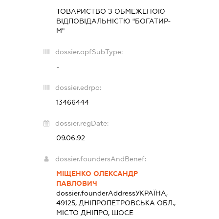
ТОВАРИСТВО З ОБМЕЖЕНОЮ
ВІДПОВІДАЛЬНІСТЮ "БОГАТИР-
М"
dossier.opfSubType:
-
dossier.edrpo:
13466444
dossier.regDate:
09.06.92
dossier.foundersAndBenef:
МІЩЕНКО ОЛЕКСАНДР
ПАВЛОВИЧ
dossier.founderAddress
УКРАЇНА,
49125, ДНІПРОПЕТРОВСЬКА ОБЛ.,
МІСТО ДНІПРО, ШОСЕ