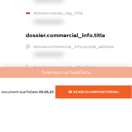
XXXXXXXXXX
dossier.russian_reg_title
XXXXXXXXXX
dossier.commercial_info.title
dossier.commercial_info.postal_address
XXXXXXXXXX
dossier.commercial_info.phone
freemium.actualData
XXXXXXXXXX
dossier.commercial_info.fax
document.dueToDate
05.05.25
SEARCH.ONMONITORING
XXXXXXXXXX
dossier.commercial_info.email
XXXXXXXXXX
dossier.commercial_info.website