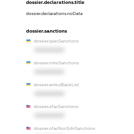
dossier.declarations.title
dossier.declarations.noData
dossier.sanctions
dossier.specSanctions
XXXXXXXXXX
dossier.rnboSanctions
XXXXXXXXXX
dossier.amkuBlackList
XXXXXXXXXX
dossier.ofacSanctions
XXXXXXXXXX
dossier.ofacNonSdnSanctions