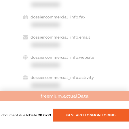
XXXXXXXXXX
dossier.commercial_info.fax
XXXXXXXXXX
dossier.commercial_info.email
XXXXXXXXXX
dossier.commercial_info.website
XXXXXXXXXX
dossier.commercial_info.activity
XXXXXXXXXX
freemium.actualData
freemium.exampleText_1
freemium.exampleText_2
document.dueToDate
28.07.21
SEARCH.ONMONITORING
freemium.anonymousPerSearch2