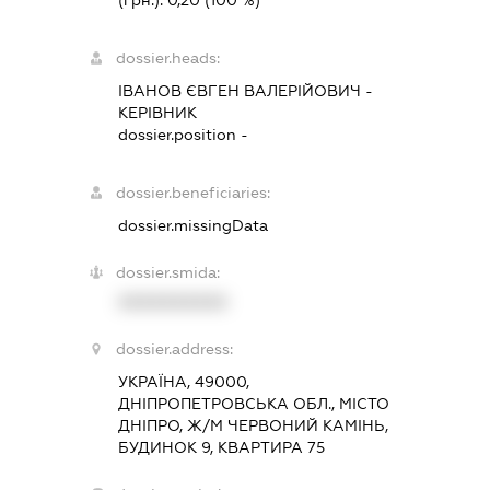
(грн.):
0,20
(100 %)
dossier.heads:
ІВАНОВ ЄВГЕН ВАЛЕРІЙОВИЧ
-
КЕРІВНИК
dossier.position -
dossier.beneficiaries:
dossier.missingData
dossier.smida:
XXXXXXXXXX
dossier.address:
УКРАЇНА, 49000,
ДНІПРОПЕТРОВСЬКА ОБЛ., МІСТО
ДНІПРО, Ж/М ЧЕРВОНИЙ КАМІНЬ,
БУДИНОК 9, КВАРТИРА 75