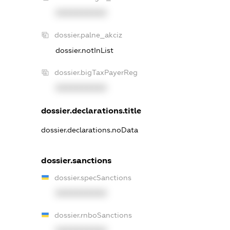
XXXXXXXXXX
dossier.palne_akciz
dossier.notInList
dossier.bigTaxPayerReg
XXXXXXXXXX
dossier.declarations.title
dossier.declarations.noData
dossier.sanctions
dossier.specSanctions
XXXXXXXXXX
dossier.rnboSanctions