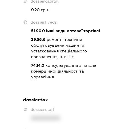
dossier.capital:
0,20 грн.
dossier.kveds:
51.90.0
інші види оптової торгівлі
29.56.6
ремонт і технічне
обслуговування машин та
устатковання спеціального
призначення, н. в. і. г.
74.14.0
консультування з питань
комерційної діяльності та
управління
dossier.tax
dossier.staff
XXXXXXXXXX