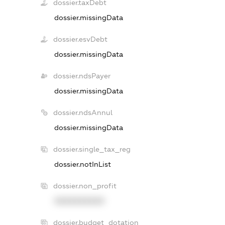
dossier.taxDebt
dossier.missingData
dossier.esvDebt
dossier.missingData
dossier.ndsPayer
dossier.missingData
dossier.ndsAnnul
dossier.missingData
dossier.single_tax_reg
dossier.notInList
dossier.non_profit
XXXXXXXXXX
dossier.budget_dotation