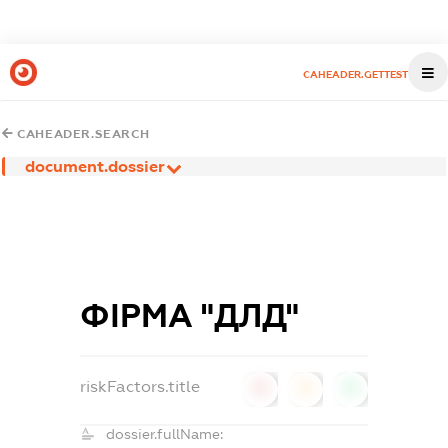
CAHEADER.GETTEST
CAHEADER.SEARCH
document.dossier
ФІРМА "ДЛД"
riskFactors.title
0
0
0
dossier.fullName: