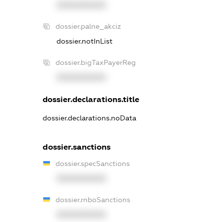
XXXXXXXXXX
dossier.palne_akciz
dossier.notInList
dossier.bigTaxPayerReg
XXXXXXXXXX
dossier.declarations.title
dossier.declarations.noData
dossier.sanctions
dossier.specSanctions
XXXXXXXXXX
dossier.rnboSanctions
XXXXXXXXXX