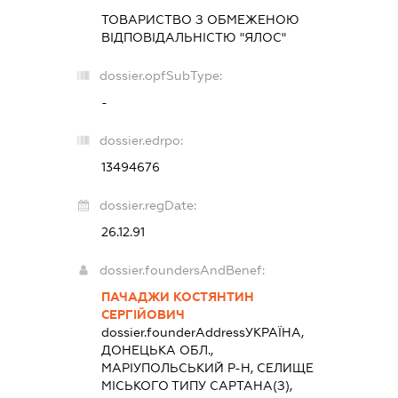
ТОВАРИСТВО З ОБМЕЖЕНОЮ
ВІДПОВІДАЛЬНІСТЮ "ЯЛОС"
dossier.opfSubType:
-
dossier.edrpo:
13494676
dossier.regDate:
26.12.91
dossier.foundersAndBenef:
ПАЧАДЖИ КОСТЯНТИН
СЕРГІЙОВИЧ
dossier.founderAddress
УКРАЇНА,
ДОНЕЦЬКА ОБЛ.,
МАРІУПОЛЬСЬКИЙ Р-Н, СЕЛИЩЕ
МІСЬКОГО ТИПУ САРТАНА(З),