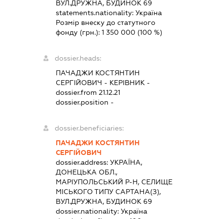
ВУЛ.ДРУЖНА, БУДИНОК 69
statements.nationality:
Україна
Розмір внеску до статутного
фонду (грн.):
1 350 000
(100 %)
dossier.heads:
ПАЧАДЖИ КОСТЯНТИН
СЕРГІЙОВИЧ
-
КЕРІВНИК
-
dossier.from 21.12.21
dossier.position -
dossier.beneficiaries:
ПАЧАДЖИ КОСТЯНТИН
СЕРГІЙОВИЧ
dossier.address:
УКРАЇНА,
ДОНЕЦЬКА ОБЛ.,
МАРІУПОЛЬСЬКИЙ Р-Н, СЕЛИЩЕ
МІСЬКОГО ТИПУ САРТАНА(З),
ВУЛ.ДРУЖНА, БУДИНОК 69
dossier.nationality:
Україна