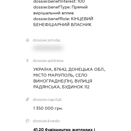
dossier.benefInterest:
100
dossier.benefType:
Прямий
вирішальний вплив
dossier.benefRole:
КІНЦЕВИЙ
БЕНЕФІЦІАРНИЙ ВЛАСНИК
dossier.smida:
XXXXXXXXXX
dossier.address:
УКРАЇНА, 87642, ДОНЕЦЬКА ОБЛ.,
МІСТО МАРІУПОЛЬ, СЕЛО
ВИНОГРАДНЕ(ПН), ВУЛИЦЯ
РАДЯНСЬКА, БУДИНОК 112
dossier.capital:
1 350 000 грн.
dossier.kveds:
41.20
будівництво житлових і