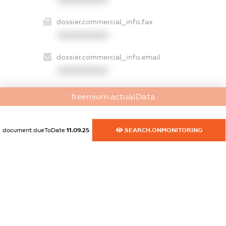
dossier.commercial_info.fax
XXXXXXXXXX
dossier.commercial_info.email
XXXXXXXXXX
dossier.commercial_info.website
freemium.actualData
XXXXXXXXXX
dossier.commercial_info.activity
document.dueToDate
11.09.25
SEARCH.ONMONITORING
XXXXXXXXXX
freemium.exampleText_1
freemium.exampleText_2
freemium.anonymousPerSearch2
FREEMIUM.DETAILS