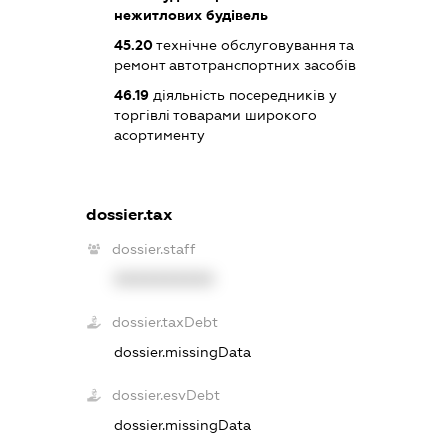
нежитлових будівель
45.20
технічне обслуговування та
ремонт автотранспортних засобів
46.19
діяльність посередників у
торгівлі товарами широкого
асортименту
dossier.tax
dossier.staff
XXXXXXXXXX
dossier.taxDebt
dossier.missingData
dossier.esvDebt
dossier.missingData