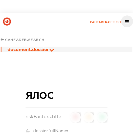
CAHEADER.GETTEST
CAHEADER.SEARCH
document.dossier
ЯЛОС
riskFactors.title
0
0
0
dossier.fullName: