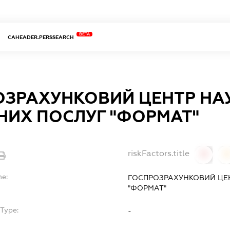
BETA
CAHEADER.PERSSEARCH
ОЗРАХУНКОВИЙ ЦЕНТР НА
НИХ ПОСЛУГ "ФОРМАТ"
riskFactors.title
0
0
me:
ГОСПРОЗРАХУНКОВИЙ ЦЕ
"ФОРМАТ"
Type:
-