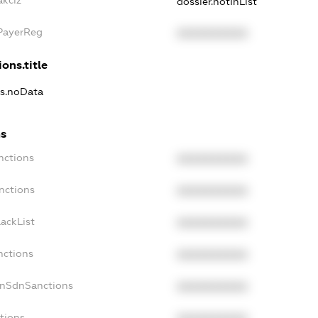
akciz
dossier.notInList
xPayerReg
XXXXXXXXXX
ons.title
ns.noData
ns
nctions
XXXXXXXXXX
nctions
XXXXXXXXXX
ackList
XXXXXXXXXX
nctions
XXXXXXXXXX
onSdnSanctions
XXXXXXXXXX
tions