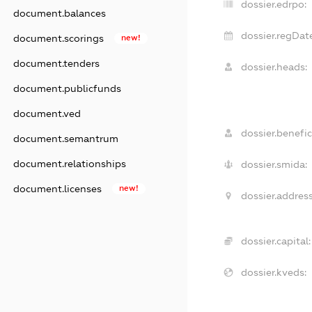
dossier.edrpo:
document.balances
dossier.regDat
document.scorings
new!
document.tenders
dossier.heads:
document.publicfunds
document.ved
dossier.benefic
document.semantrum
document.relationships
dossier.smida:
document.licenses
new!
dossier.address
dossier.capital:
dossier.kveds: