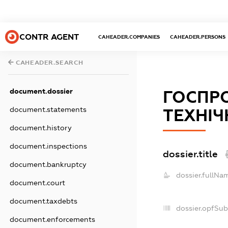
CONTR AGENT
CAHEADER.COMPANIES
CAHEADER.PERSONS
CAHEADER.SEARCH
document.dossier
ГОСПР
document.statements
ТЕХНІЧ
document.history
document.inspections
dossier.title
document.bankruptcy
dossier.fullNa
document.court
document.taxdebts
dossier.opfSub
document.enforcements