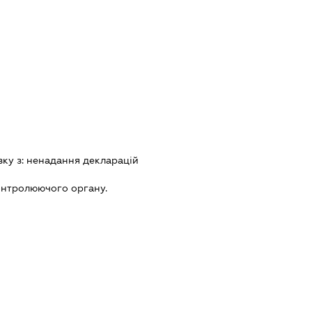
зку з:
ненадання декларацiй
онтролюючого органу.