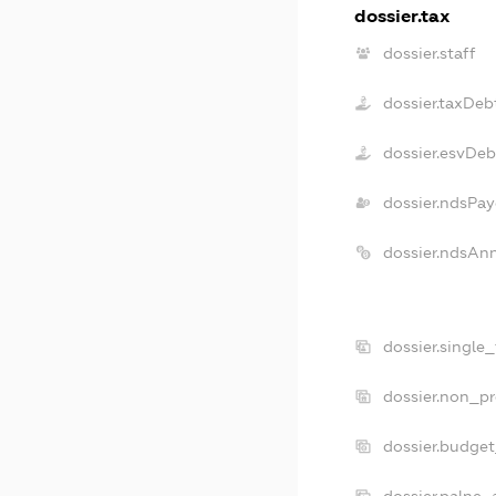
dossier.tax
dossier.staff
dossier.taxDeb
dossier.esvDeb
dossier.ndsPay
dossier.ndsAn
dossier.single
dossier.non_pr
dossier.budge