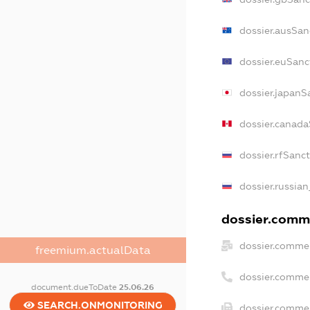
dossier.ausSan
dossier.euSanc
dossier.japanS
dossier.canad
dossier.rfSanc
dossier.russian
dossier.comme
dossier.commer
freemium.actualData
dossier.comme
document.dueToDate
25.06.26
SEARCH.ONMONITORING
dossier.commer