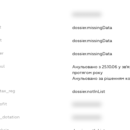
XXXXXXXXXX
t
dossier.missingData
t
dossier.missingData
er
dossier.missingData
nul
Анульовано з 25.10.06 у зв'я
протягом року
Анульовано за рiшенням к
_tax_reg
dossier.notInList
ofit
XXXXXXXXXX
t_dotation
XXXXXXXXXX