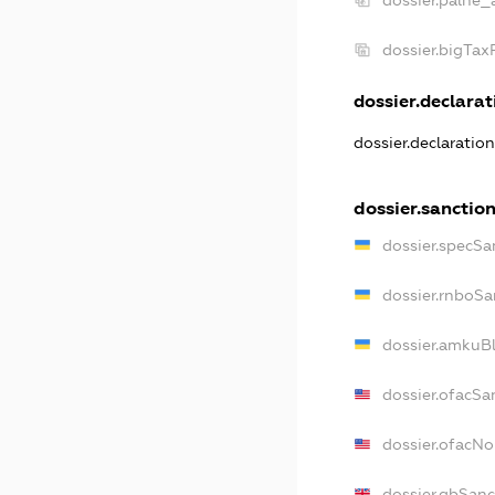
dossier.palne_
dossier.bigTa
dossier.declarati
dossier.declaratio
dossier.sanctio
dossier.specSa
dossier.rnboSa
dossier.amkuBl
dossier.ofacSa
dossier.ofacN
dossier.gbSanc