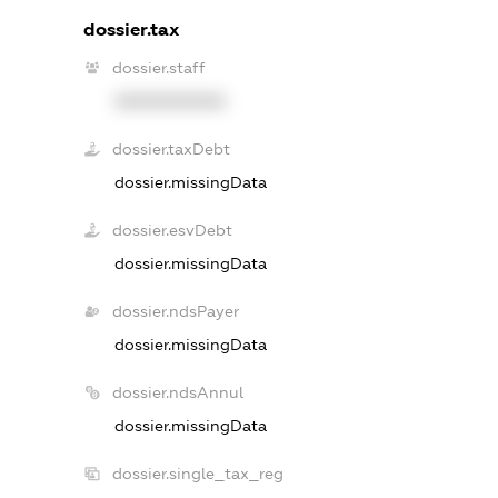
dossier.tax
dossier.staff
XXXXXXXXXX
dossier.taxDebt
dossier.missingData
dossier.esvDebt
dossier.missingData
dossier.ndsPayer
dossier.missingData
dossier.ndsAnnul
dossier.missingData
dossier.single_tax_reg