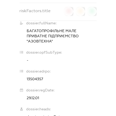
riskFactors.title
0
0
0
dossier.fullName:
БАГАТОПРОФІЛЬНЕ МАЛЕ
ПРИВАТНЕ ПІДПРИЄМСТВО
"АЗОВТЕХНА"
dossier.opfSubType:
-
dossier.edrpo:
13504357
dossier.regDate:
29.12.01
dossier.heads: