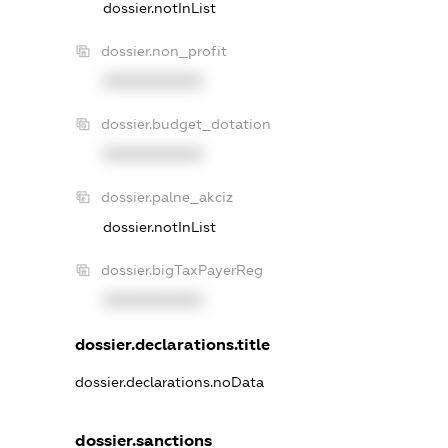
dossier.notInList
dossier.non_profit
XXXXXXXXXX
dossier.budget_dotation
XXXXXXXXXX
dossier.palne_akciz
dossier.notInList
dossier.bigTaxPayerReg
XXXXXXXXXX
dossier.declarations.title
dossier.declarations.noData
dossier.sanctions