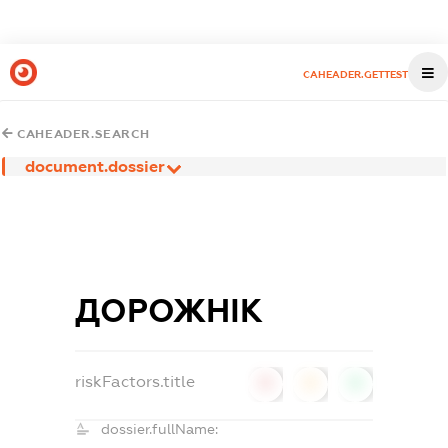
CAHEADER.GETTEST
CAHEADER.SEARCH
document.dossier
ДОРОЖНІК
riskFactors.title
0
0
0
dossier.fullName: