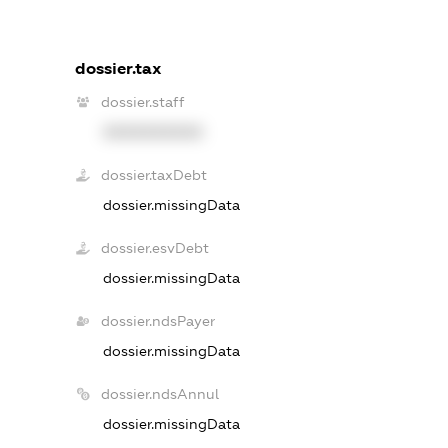
dossier.tax
dossier.staff
XXXXXXXXXX
dossier.taxDebt
dossier.missingData
dossier.esvDebt
dossier.missingData
dossier.ndsPayer
dossier.missingData
dossier.ndsAnnul
dossier.missingData