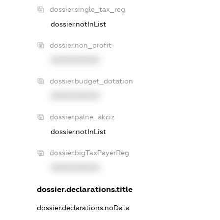
dossier.single_tax_reg
dossier.notInList
dossier.non_profit
XXXXXXXXXX
dossier.budget_dotation
XXXXXXXXXX
dossier.palne_akciz
dossier.notInList
dossier.bigTaxPayerReg
XXXXXXXXXX
dossier.declarations.title
dossier.declarations.noData