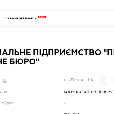
BETA
CAHEADER.PERSSEARCH
АЛЬНЕ ПІДПРИЄМСТВО "
Е БЮРО"
riskFactors.title
0
Name:
КОМУНАЛЬНЕ ПІДПРИЄМС
SubType:
-