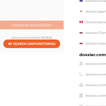
dossier.euSa
dossier.japa
dossier.can
freemium.actualData
dossier.rfSa
document.dueToDate
31.10.25
dossier.russ
SEARCH.ONMONITORING
dossier.comm
dossier.comm
dossier.com
dossier.comm
dossier.comm