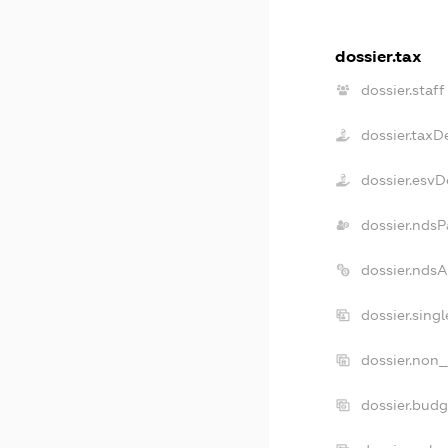
dossier.tax
dossier.staff
dossier.taxD
dossier.esvD
dossier.ndsP
dossier.nds
dossier.sing
dossier.non_
dossier.bud