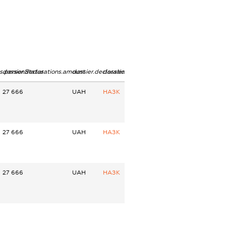
ns.personStatus
dossier.declarations.amount
dossier.declarations.currency
dossier.declarations.source
27 666
UAH
НАЗК
27 666
UAH
НАЗК
27 666
UAH
НАЗК