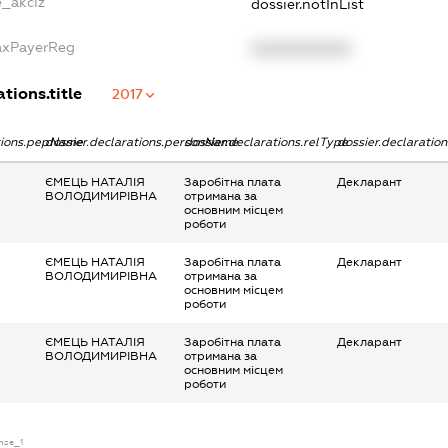
e_akciz
dossier.notInList
TaxPayerReg
XXXXXXXXXX
tions.title
2017
ations.pepName
dossier.declarations.personName
dossier.declarations.relType
dossier.declaratio
ЄМЕЦЬ НАТАЛІЯ
Заробітна плата
Декларант
ВОЛОДИМИРІВНА
отримана за
основним місцем
роботи
ЄМЕЦЬ НАТАЛІЯ
Заробітна плата
Декларант
ВОЛОДИМИРІВНА
отримана за
основним місцем
роботи
ЄМЕЦЬ НАТАЛІЯ
Заробітна плата
Декларант
ВОЛОДИМИРІВНА
отримана за
основним місцем
роботи
ense_1