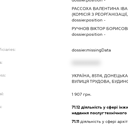
dossier.position -
РАССОХА ВАЛЕНТИНА ІВА
(КОМІСІЯ З РЕОРГАНІЗАЦІЇ
dossier.position -
РУЧНОВ ВІКТОР БОРИСОВ
dossier.position -
iciaries:
dossier.missingData
a:
XXXXXXXXXX
ss:
УКРАЇНА, 85114, ДОНЕЦЬК
ВУЛИЦЯ ТРУДОВА, БУДИНО
al:
1 907 грн.
s:
71.12
діяльність у сфері інжи
надання послуг технічного
71.11
діяльність у сфері архі