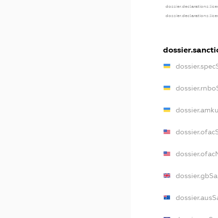
dossier.declarations.lic
dossier.declarations.lic
dossier.sancti
dossier.spec
dossier.rnbo
dossier.amku
dossier.ofac
dossier.ofa
dossier.gbSa
dossier.ausS