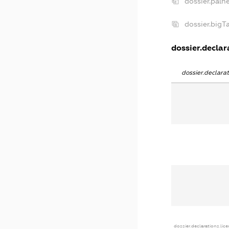
dossier.paln
dossier.big
dossier.declara
dossier.declar
dossier.declarations.lic