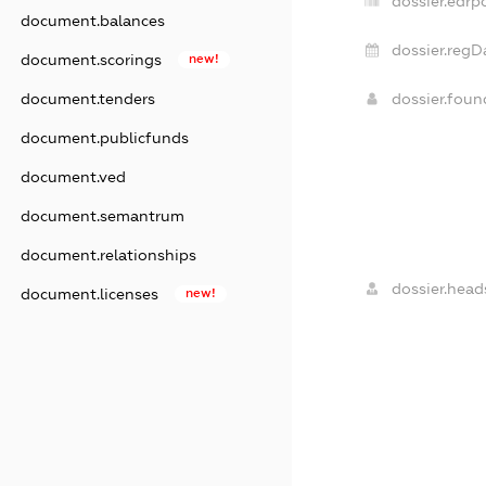
dossier.edrp
document.balances
dossier.regD
document.scorings
new!
document.tenders
dossier.fou
document.publicfunds
document.ved
document.semantrum
document.relationships
dossier.head
document.licenses
new!