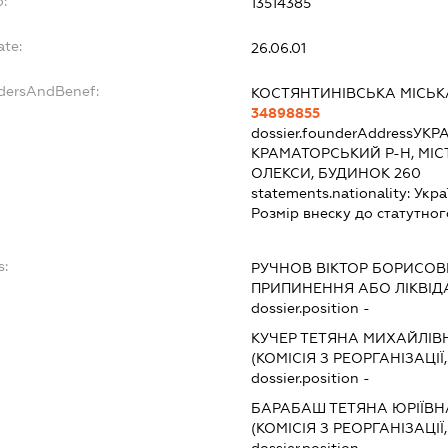
o:
13514385
ate:
26.06.01
ndersAndBenef:
КОСТЯНТИНІВСЬКА МІСЬК
34898855
dossier.founderAddress
УКРА
КРАМАТОРСЬКИЙ Р-Н, МІС
ОЛЕКСИ, БУДИНОК 260
statements.nationality:
Укра
Розмір внеску до статутног
s:
РУЧНОВ ВІКТОР БОРИСОВ
ПРИПИНЕННЯ АБО ЛІКВІД
dossier.position -
КУЧЕР ТЕТЯНА МИХАЙЛІ
(КОМІСІЯ З РЕОРГАНІЗАЦІЇ
dossier.position -
БАРАБАШ ТЕТЯНА ЮРІЇВН
(КОМІСІЯ З РЕОРГАНІЗАЦІЇ