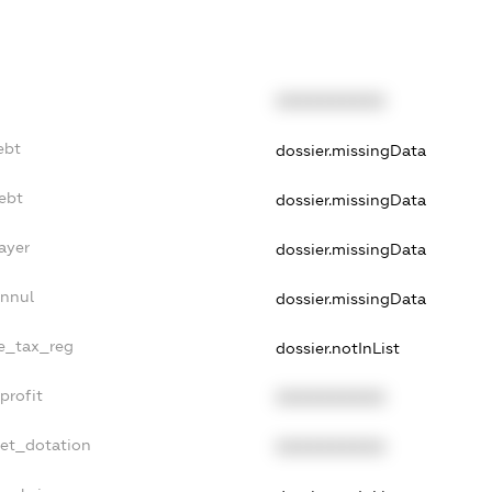
XXXXXXXXXX
ebt
dossier.missingData
ebt
dossier.missingData
ayer
dossier.missingData
Annul
dossier.missingData
le_tax_reg
dossier.notInList
profit
XXXXXXXXXX
get_dotation
XXXXXXXXXX