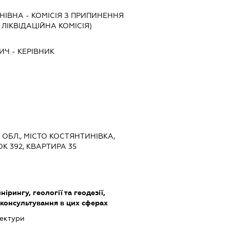
НІВНА
-
КОМІСІЯ З ПРИПИНЕННЯ
, ЛІКВІДАЦІЙНА КОМІСІЯ)
ИЧ
-
КЕРІВНИК
А ОБЛ., МІСТО КОСТЯНТИНІВКА,
К 392, КВАРТИРА 35
нірингу, геології та геодезії,
 консультування в цих сферах
тектури