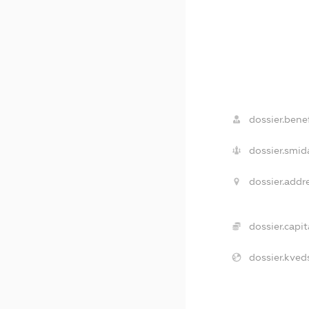
dossier.benef
dossier.smid
dossier.addre
dossier.capit
dossier.kved