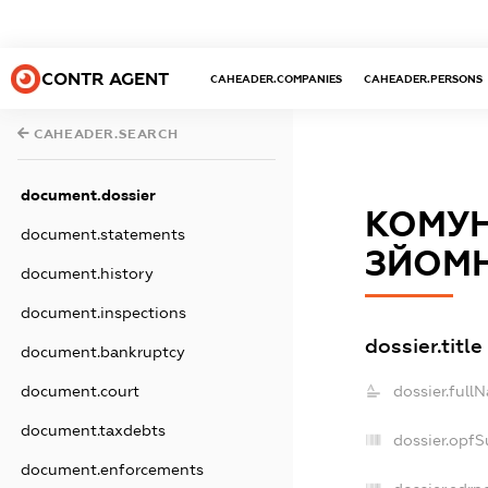
CONTR AGENT
CAHEADER.COMPANIES
CAHEADER.PERSONS
CAHEADER.SEARCH
document.dossier
КОМУН
document.statements
ЗЙОМН
document.history
document.inspections
dossier.title
document.bankruptcy
document.court
dossier.full
document.taxdebts
dossier.opf
document.enforcements