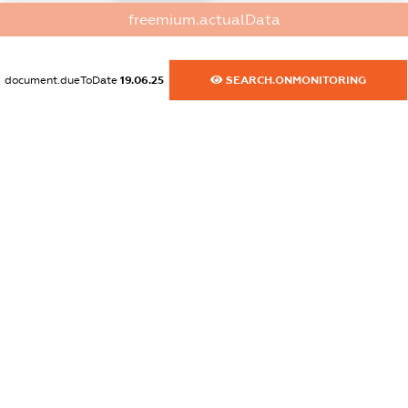
freemium.actualData
dossier.rfSanctions
XXXXXXXXXX
document.dueToDate
19.06.25
SEARCH.ONMONITORING
dossier.russian_reg_title
XXXXXXXXXX
dossier.commercial_info.title
dossier.commercial_info.postal_address
XXXXXXXXXX
dossier.commercial_info.phone
XXXXXXXXXX
dossier.commercial_info.fax
XXXXXXXXXX
dossier.commercial_info.email