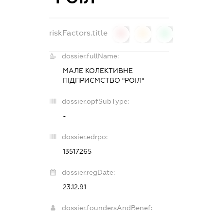
riskFactors.title
0
0
0
dossier.fullName:
МАЛЕ КОЛЕКТИВНЕ
ПІДПРИЄМСТВО "РОІЛ"
dossier.opfSubType:
-
dossier.edrpo:
13517265
dossier.regDate:
23.12.91
dossier.foundersAndBenef: