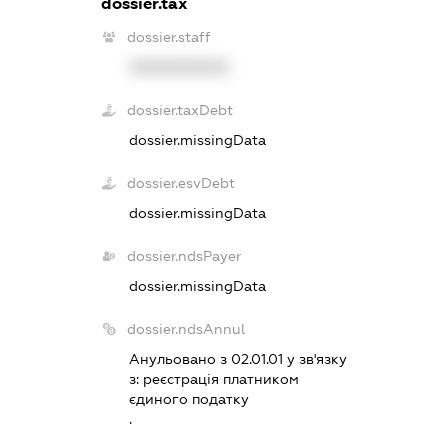
dossier.tax
dossier.staff
XXXXXXXXXX
dossier.taxDebt
dossier.missingData
dossier.esvDebt
dossier.missingData
dossier.ndsPayer
dossier.missingData
dossier.ndsAnnul
Анульовано з 02.01.01 у зв'язку
з:
реєстрацiя платником
єдиного податку
.