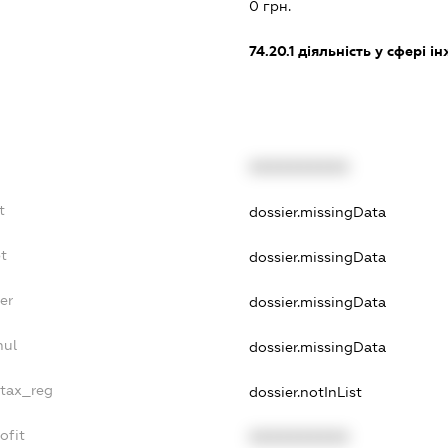
0 грн.
74.20.1
діяльність у сфері і
XXXXXXXXXX
t
dossier.missingData
bt
dossier.missingData
er
dossier.missingData
nul
dossier.missingData
_tax_reg
dossier.notInList
ofit
XXXXXXXXXX