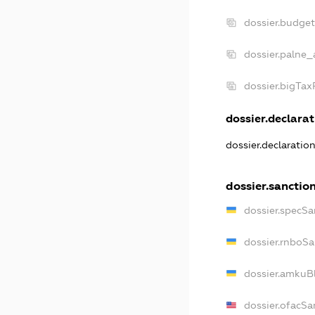
dossier.budge
dossier.palne_
dossier.bigTa
dossier.declarat
dossier.declaratio
dossier.sanctio
dossier.specSa
dossier.rnboS
dossier.amkuB
dossier.ofacSa