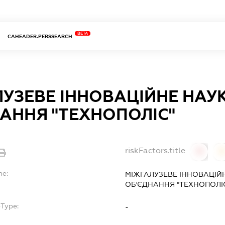
BETA
CAHEADER.PERSSEARCH
УЗЕВЕ ІННОВАЦІЙНЕ НАУ
АННЯ "ТЕХНОПОЛІС"
riskFactors.title
0
0
me:
МІЖГАЛУЗЕВЕ ІННОВАЦІЙ
ОБ'ЄДНАННЯ "ТЕХНОПОЛІ
bType:
-