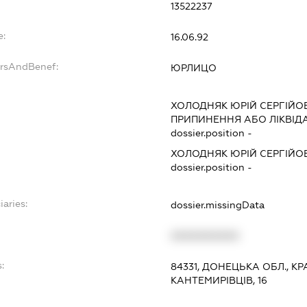
13522237
e:
16.06.92
ersAndBenef:
ЮРЛИЦО
ХОЛОДНЯК ЮРІЙ СЕРГІЙО
ПРИПИНЕННЯ АБО ЛІКВІД
dossier.position -
ХОЛОДНЯК ЮРІЙ СЕРГІЙО
dossier.position -
iaries:
dossier.missingData
XXXXXXXXXX
:
84331, ДОНЕЦЬКА ОБЛ., К
КАНТЕМИРІВЦІВ, 16