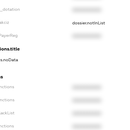
t_dotation
XXXXXXXXXX
akciz
dossier.notInList
xPayerReg
XXXXXXXXXX
ions.title
ns.noData
ns
nctions
XXXXXXXXXX
anctions
XXXXXXXXXX
lackList
XXXXXXXXXX
nctions
XXXXXXXXXX