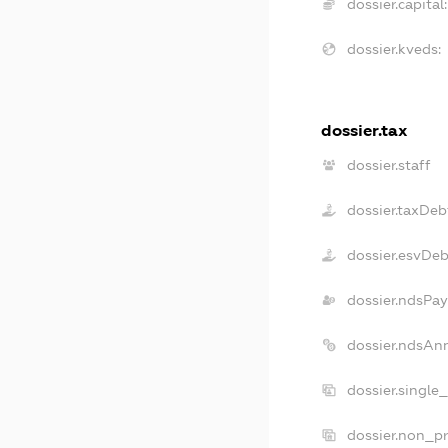
dossier.capital:
dossier.kveds:
dossier.tax
dossier.staff
dossier.taxDeb
dossier.esvDe
dossier.ndsPay
dossier.ndsAn
dossier.single
dossier.non_pr