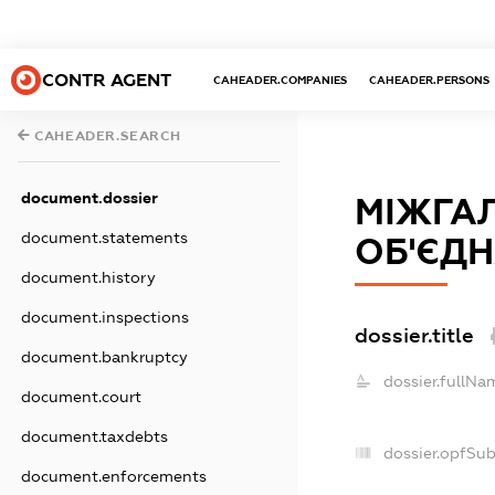
CONTR AGENT
CAHEADER.COMPANIES
CAHEADER.PERSONS
CAHEADER.SEARCH
document.dossier
МІЖГАЛ
document.statements
ОБ'ЄДН
document.history
document.inspections
dossier.title
document.bankruptcy
dossier.fullNa
document.court
document.taxdebts
dossier.opfSu
document.enforcements