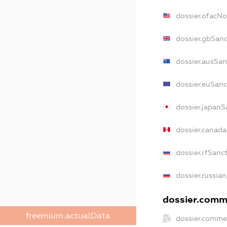
dossier.ofacN
dossier.gbSan
dossier.ausSan
dossier.euSanc
dossier.japanS
dossier.canad
dossier.rfSanc
dossier.russia
dossier.comme
freemium.actualData
dossier.comme