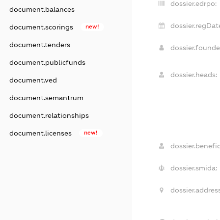
dossier.edrpo:
document.balances
dossier.regDat
document.scorings
new!
document.tenders
dossier.found
document.publicfunds
dossier.heads:
document.ved
document.semantrum
document.relationships
document.licenses
new!
dossier.benefic
dossier.smida:
dossier.address