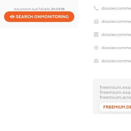
dossier.comme
document.dueToDate
20.07.18
SEARCH.ONMONITORING
dossier.commer
dossier.commer
dossier.commer
dossier.commer
freemium.exa
freemium.ex
freemium.an
FREEMIUM.D