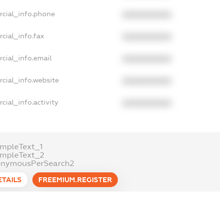
rcial_info.phone
XXXXXXXXXX
cial_info.fax
XXXXXXXXXX
cial_info.email
XXXXXXXXXX
cial_info.website
XXXXXXXXXX
cial_info.activity
XXXXXXXXXX
mpleText_1
ampleText_2
onymousPerSearch2
ETAILS
FREEMIUM.REGISTER