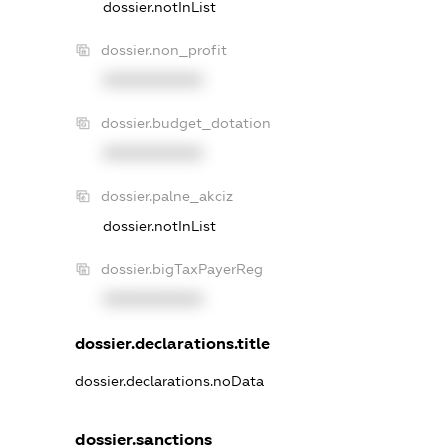
dossier.notInList
dossier.non_profit
XXXXXXXXXX
dossier.budget_dotation
XXXXXXXXXX
dossier.palne_akciz
dossier.notInList
dossier.bigTaxPayerReg
XXXXXXXXXX
dossier.declarations.title
dossier.declarations.noData
dossier.sanctions