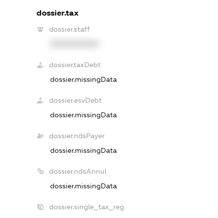
dossier.tax
dossier.staff
XXXXXXXXXX
dossier.taxDebt
dossier.missingData
dossier.esvDebt
dossier.missingData
dossier.ndsPayer
dossier.missingData
dossier.ndsAnnul
dossier.missingData
dossier.single_tax_reg