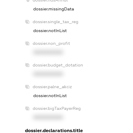
dossier.ndsAnnul
dossier.missingData
dossier.single_tax_reg
dossier.notInList
dossier.non_profit
XXXXXXXXXX
dossier.budget_dotation
XXXXXXXXXX
dossier.palne_akciz
dossier.notInList
dossier.bigTaxPayerReg
XXXXXXXXXX
dossier.declarations.title