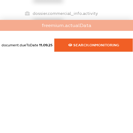
XXXXXXXXXX
dossier.commercial_info.activity
XXXXXXXXXX
freemium.actualData
document.dueToDate
11.09.25
SEARCH.ONMONITORING
freemium.exampleText_1
freemium.exampleText_2
freemium.anonymousPerSearch2
FREEMIUM.DETAILS
FREEMIUM.REGISTER