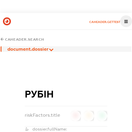
CAHEADER.GETTEST
CAHEADER.SEARCH
document.dossier
РУБІН
riskFactors.title
0
0
0
dossier.fullName: