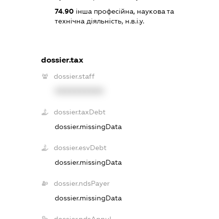
74.90
інша професійна, наукова та
технічна діяльність, н.в.і.у.
dossier.tax
dossier.staff
XXXXXXXXXX
dossier.taxDebt
dossier.missingData
dossier.esvDebt
dossier.missingData
dossier.ndsPayer
dossier.missingData