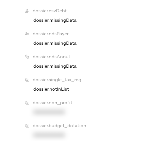
dossier.esvDebt
dossier.missingData
dossier.ndsPayer
dossier.missingData
dossier.ndsAnnul
dossier.missingData
dossier.single_tax_reg
dossier.notInList
dossier.non_profit
XXXXXXXXXX
dossier.budget_dotation
XXXXXXXXXX