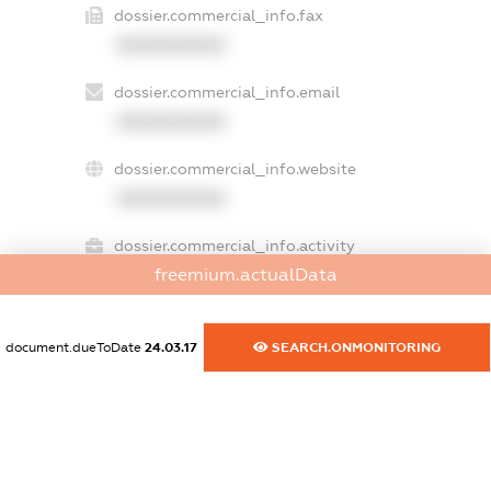
dossier.commercial_info.fax
XXXXXXXXXX
dossier.commercial_info.email
XXXXXXXXXX
dossier.commercial_info.website
XXXXXXXXXX
dossier.commercial_info.activity
freemium.actualData
XXXXXXXXXX
document.dueToDate
24.03.17
SEARCH.ONMONITORING
freemium.exampleText_1
freemium.exampleText_2
freemium.anonymousPerSearch2
FREEMIUM.DETAILS
FREEMIUM.REGISTER