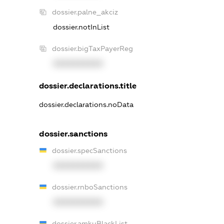
dossier.palne_akciz
dossier.notInList
dossier.bigTaxPayerReg
XXXXXXXXXX
dossier.declarations.title
dossier.declarations.noData
dossier.sanctions
dossier.specSanctions
XXXXXXXXXX
dossier.rnboSanctions
XXXXXXXXXX
dossier.amkuBlackList