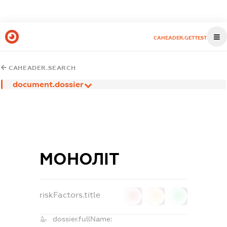
CAHEADER.GETTEST
CAHEADER.SEARCH
document.dossier
МОНОЛІТ
riskFactors.title
0
0
0
dossier.fullName: