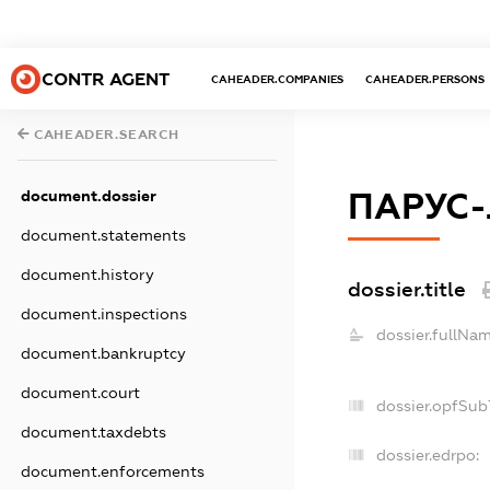
CONTR AGENT
CAHEADER.COMPANIES
CAHEADER.PERSONS
CAHEADER.SEARCH
ПАРУС-
document.dossier
document.statements
document.history
dossier.title
document.inspections
dossier.fullNam
document.bankruptcy
document.court
dossier.opfSub
document.taxdebts
dossier.edrpo:
document.enforcements