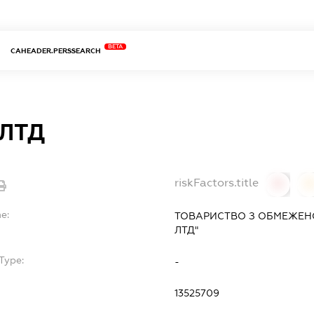
BETA
CAHEADER.PERSSEARCH
ЛТД
riskFactors.title
0
0
e:
ТОВАРИСТВО З ОБМЕЖЕНО
ЛТД"
Type:
-
13525709