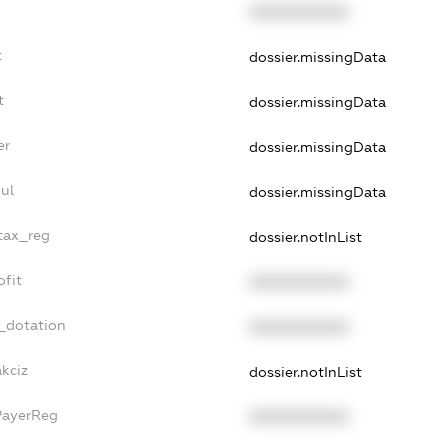
XXXXXXXXXX
t
dossier.missingData
t
dossier.missingData
er
dossier.missingData
ul
dossier.missingData
_tax_reg
dossier.notInList
ofit
XXXXXXXXXX
_dotation
XXXXXXXXXX
akciz
dossier.notInList
PayerReg
XXXXXXXXXX