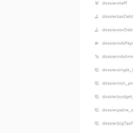
dossier.staff
dossier.taxDeb
dossier.esvDeb
dossier.ndsPay
dossier.ndsAnn
dossier.single
dossier.non_pr
dossier.budget
dossier.palne_
dossier.bigTax