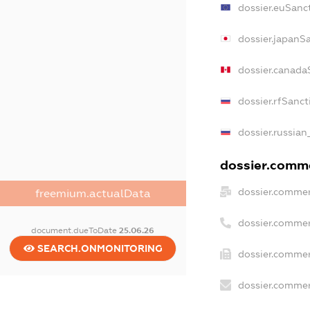
dossier.euSanc
dossier.japanS
dossier.canada
dossier.rfSanct
dossier.russian
dossier.comme
dossier.commer
freemium.actualData
dossier.commer
document.dueToDate
25.06.26
SEARCH.ONMONITORING
dossier.commer
dossier.commer