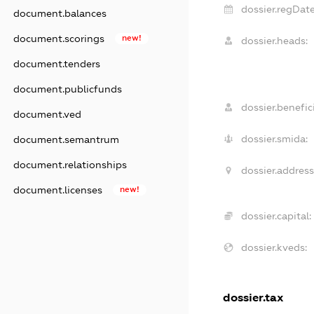
dossier.regDate
document.balances
document.scorings
new!
dossier.heads:
document.tenders
document.publicfunds
dossier.benefici
document.ved
dossier.smida:
document.semantrum
document.relationships
dossier.address
document.licenses
new!
dossier.capital:
dossier.kveds:
dossier.tax