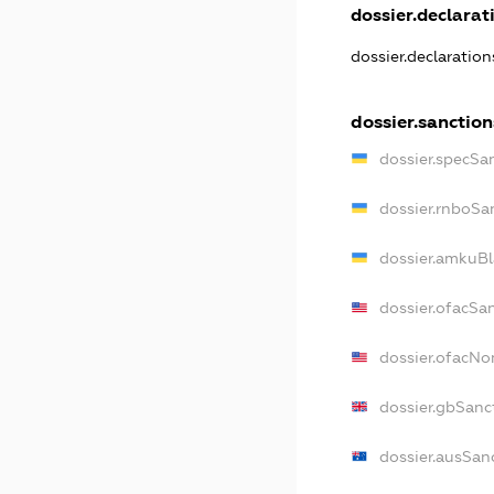
dossier.declarati
dossier.declaratio
dossier.sanction
dossier.specSa
dossier.rnboSa
dossier.amkuBl
dossier.ofacSa
dossier.ofacN
dossier.gbSanc
dossier.ausSan