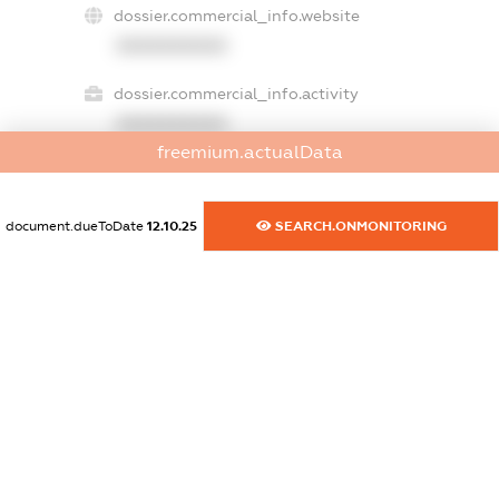
dossier.commercial_info.website
XXXXXXXXXX
dossier.commercial_info.activity
XXXXXXXXXX
freemium.actualData
freemium.exampleText_1
document.dueToDate
12.10.25
SEARCH.ONMONITORING
freemium.exampleText_2
freemium.anonymousPerSearch2
FREEMIUM.DETAILS
FREEMIUM.REGISTER