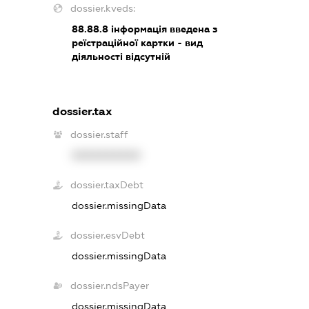
dossier.kveds:
88.88.8
інформація введена з
реїстраційної картки - вид
діяльності відсутній
dossier.tax
dossier.staff
XXXXXXXXXX
dossier.taxDebt
dossier.missingData
dossier.esvDebt
dossier.missingData
dossier.ndsPayer
dossier.missingData