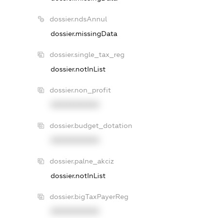
dossier.ndsAnnul
dossier.missingData
dossier.single_tax_reg
dossier.notInList
dossier.non_profit
XXXXXXXXXX
dossier.budget_dotation
XXXXXXXXXX
dossier.palne_akciz
dossier.notInList
dossier.bigTaxPayerReg
XXXXXXXXXX