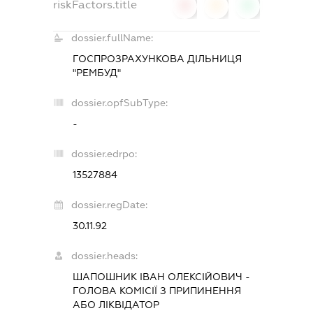
riskFactors.title
0
0
0
dossier.fullName:
ГОСПРОЗРАХУНКОВА ДІЛЬНИЦЯ
"РЕМБУД"
dossier.opfSubType:
-
dossier.edrpo:
13527884
dossier.regDate:
30.11.92
dossier.heads:
ШАПОШНИК ІВАН ОЛЕКСІЙОВИЧ
-
ГОЛОВА КОМІСІЇ З ПРИПИНЕННЯ
АБО ЛІКВІДАТОР