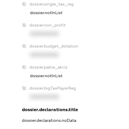
dossier.single_tax_reg
dossier.notInList
dossier.non_profit
XXXXXXXXXX
dossier.budget_dotation
XXXXXXXXXX
dossier.palne_akciz
dossier.notInList
dossier.bigTaxPayerReg
XXXXXXXXXX
dossier.declarations.title
dossier.declarations.noData