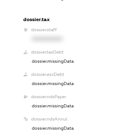
dossier.tax
dossier.staff
XXXXXXXXXX
dossier.taxDebt
dossier.missingData
dossier.esvDebt
dossier.missingData
dossier.ndsPayer
dossier.missingData
dossier.ndsAnnul
dossier.missingData