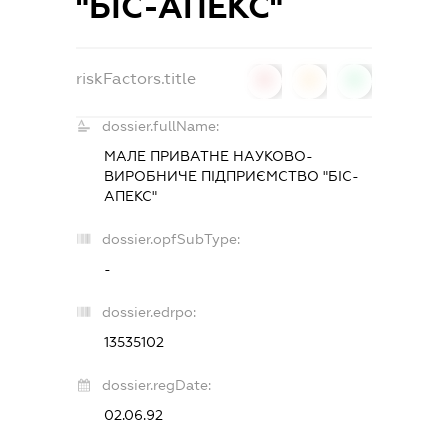
"БІС-АПЕКС"
riskFactors.title
0
0
0
dossier.fullName:
МАЛЕ ПРИВАТНЕ НАУКОВО-
ВИРОБНИЧЕ ПІДПРИЄМСТВО "БІС-
АПЕКС"
dossier.opfSubType:
-
dossier.edrpo:
13535102
dossier.regDate:
02.06.92