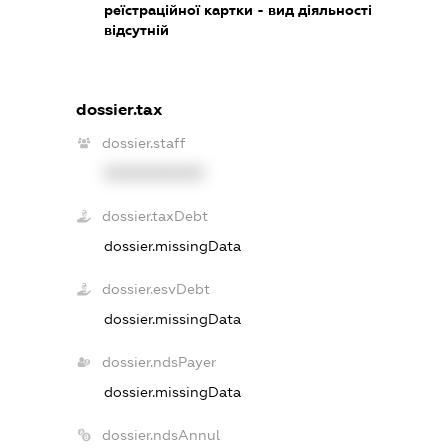
реїстраційної картки - вид діяльності
відсутній
dossier.tax
dossier.staff
XXXXXXXXXX
dossier.taxDebt
dossier.missingData
dossier.esvDebt
dossier.missingData
dossier.ndsPayer
dossier.missingData
dossier.ndsAnnul