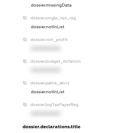
dossier.missingData
dossier.single_tax_reg
dossier.notInList
dossier.non_profit
XXXXXXXXXX
dossier.budget_dotation
XXXXXXXXXX
dossier.palne_akciz
dossier.notInList
dossier.bigTaxPayerReg
XXXXXXXXXX
dossier.declarations.title