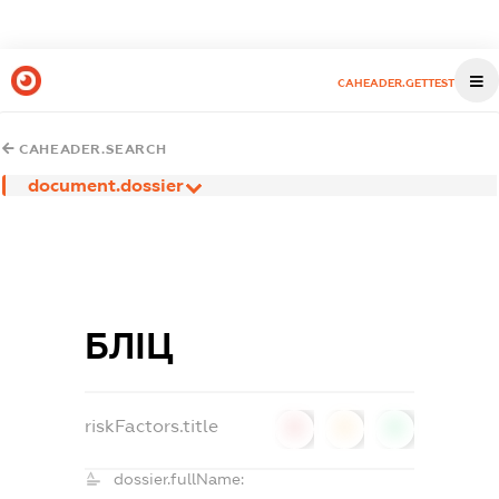
CAHEADER.GETTEST
CAHEADER.SEARCH
document.dossier
БЛІЦ
riskFactors.title
0
0
0
dossier.fullName: