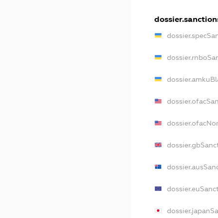
dossier.sanction
dossier.specSa
dossier.rnboSa
dossier.amkuBl
dossier.ofacSa
dossier.ofacN
dossier.gbSanc
dossier.ausSan
dossier.euSanc
dossier.japanS