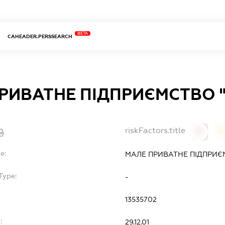
BETA
CAHEADER.PERSSEARCH
РИВАТНЕ ПІДПРИЄМСТВО 
riskFactors.title
0
0
e:
МАЛЕ ПРИВАТНЕ ПІДПРИЄ
Type:
-
13535702
:
29.12.01