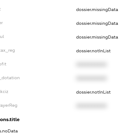
t
dossier.missingData
er
dossier.missingData
ul
dossier.missingData
tax_reg
dossier.notInList
fit
XXXXXXXXXX
_dotation
XXXXXXXXXX
kciz
dossier.notInList
PayerReg
XXXXXXXXXX
ons.title
ns.noData