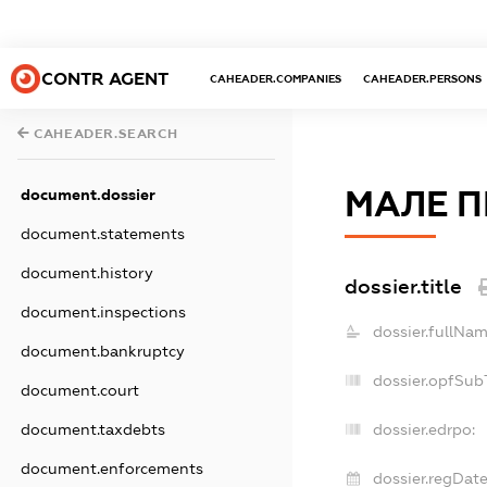
CONTR AGENT
CAHEADER.COMPANIES
CAHEADER.PERSONS
CAHEADER.SEARCH
МАЛЕ П
document.dossier
document.statements
document.history
dossier.title
document.inspections
dossier.fullNam
document.bankruptcy
dossier.opfSub
document.court
document.taxdebts
dossier.edrpo:
document.enforcements
dossier.regDate