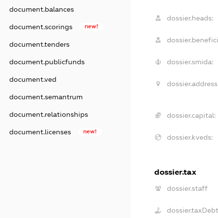
document.balances
dossier.heads:
document.scorings
new!
dossier.benefici
document.tenders
document.publicfunds
dossier.smida:
document.ved
dossier.address
document.semantrum
document.relationships
dossier.capital:
document.licenses
new!
dossier.kveds:
dossier.tax
dossier.staff
dossier.taxDeb