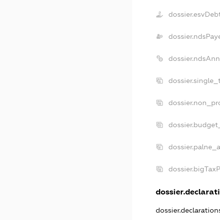
dossier.esvDeb
dossier.ndsPay
dossier.ndsAnn
dossier.single_
dossier.non_pro
dossier.budget
dossier.palne_a
dossier.bigTax
dossier.declarati
dossier.declaratio